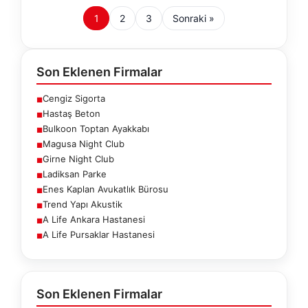
1
2
3
Sonraki »
Son Eklenen Firmalar
Cengiz Sigorta
■
Hastaş Beton
■
Bulkoon Toptan Ayakkabı
■
Magusa Night Club
■
Girne Night Club
■
Ladiksan Parke
■
Enes Kaplan Avukatlık Bürosu
■
Trend Yapı Akustik
■
A Life Ankara Hastanesi
■
A Life Pursaklar Hastanesi
■
Son Eklenen Firmalar