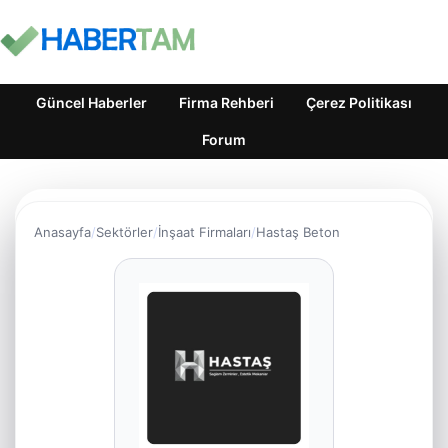
Güncel Haberler
Firma Rehberi
Çerez Politikası
Forum
Anasayfa
Sektörler
İnşaat Firmaları
Hastaş Beton