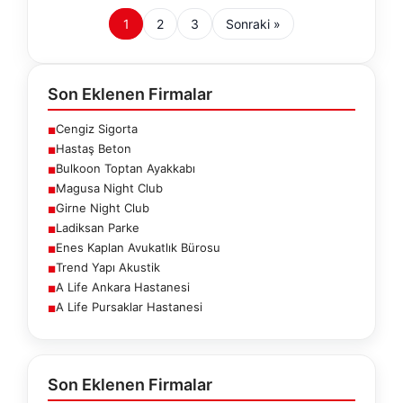
1
2
3
Sonraki »
Son Eklenen Firmalar
Cengiz Sigorta
■
Hastaş Beton
■
Bulkoon Toptan Ayakkabı
■
Magusa Night Club
■
Girne Night Club
■
Ladiksan Parke
■
Enes Kaplan Avukatlık Bürosu
■
Trend Yapı Akustik
■
A Life Ankara Hastanesi
■
A Life Pursaklar Hastanesi
■
Son Eklenen Firmalar