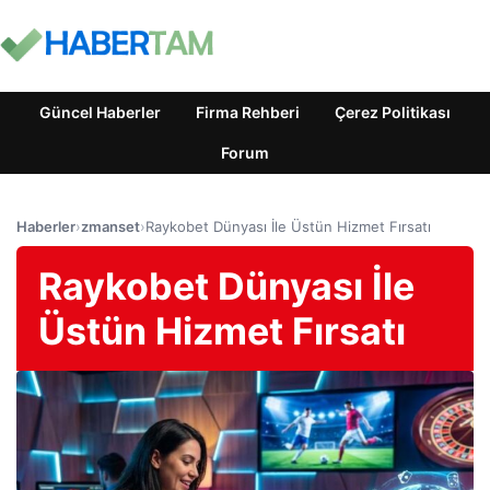
Güncel Haberler
Firma Rehberi
Çerez Politikası
Forum
Haberler
›
zmanset
›
Raykobet Dünyası İle Üstün Hizmet Fırsatı
Raykobet Dünyası İle
Üstün Hizmet Fırsatı