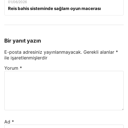
01/06/2026
Reis bahis sisteminde sağlam oyun macerası
Bir yanıt yazın
E-posta adresiniz yayınlanmayacak.
Gerekli alanlar
*
ile işaretlenmişlerdir
Yorum
*
Ad
*