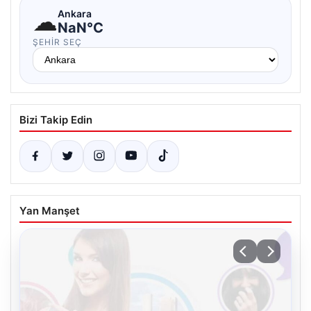
☁
Ankara
NaN°C
ŞEHIR SEÇ
Bizi Takip Edin
Yan Manşet