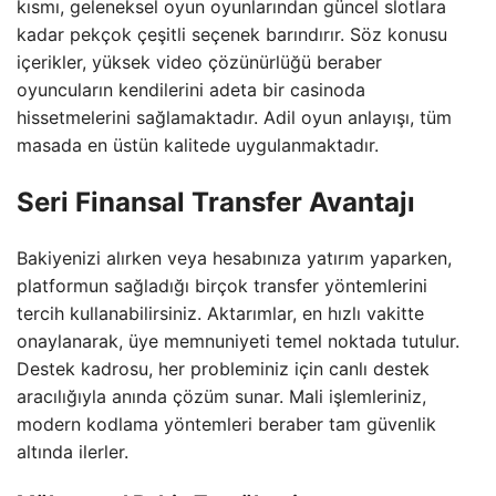
kısmı, geleneksel oyun oyunlarından güncel slotlara
kadar pekçok çeşitli seçenek barındırır. Söz konusu
içerikler, yüksek video çözünürlüğü beraber
oyuncuların kendilerini adeta bir casinoda
hissetmelerini sağlamaktadır. Adil oyun anlayışı, tüm
masada en üstün kalitede uygulanmaktadır.
Seri Finansal Transfer Avantajı
Bakiyenizi alırken veya hesabınıza yatırım yaparken,
platformun sağladığı birçok transfer yöntemlerini
tercih kullanabilirsiniz. Aktarımlar, en hızlı vakitte
onaylanarak, üye memnuniyeti temel noktada tutulur.
Destek kadrosu, her probleminiz için canlı destek
aracılığıyla anında çözüm sunar. Mali işlemleriniz,
modern kodlama yöntemleri beraber tam güvenlik
altında ilerler.