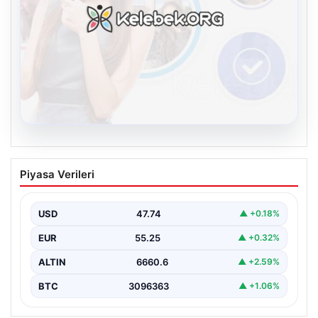
08.08.2026
Kelebek sohbet platformu İle Sanal
Piyasa Verileri
İletişimin Seviyeli Adresi Ve Chat
Deneyimi
USD
47.74
▲ +0.18%
İnternet çağında insanların kaliteli bir tarzda irtibat
oluşturması büyük bir değer ifade etmektedir. Halen…
EUR
55.25
▲ +0.32%
ALTIN
6660.6
▲ +2.59%
BTC
3096363
▲ +1.06%