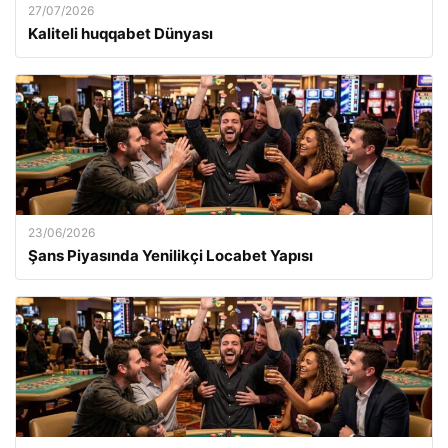
27/07/2026
Kaliteli huqqabet Dünyası
23/06/2026
Şans Piyasında Yenilikçi Locabet Yapısı