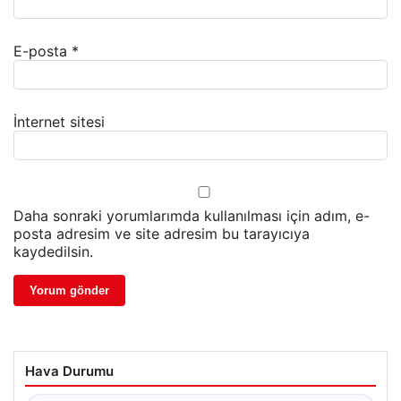
E-posta
*
İnternet sitesi
Daha sonraki yorumlarımda kullanılması için adım, e-
posta adresim ve site adresim bu tarayıcıya
kaydedilsin.
Hava Durumu