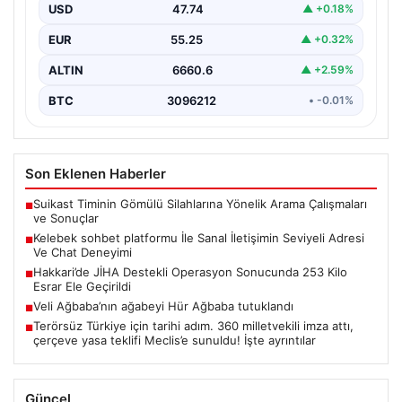
USD
47.74
▲ +0.18%
İnternet çağında insanların kaliteli bir tarzda irtibat
oluşturması büyük bir değer ifade etmektedir. Halen…
EUR
55.25
▲ +0.32%
ALTIN
6660.6
▲ +2.59%
BTC
3096212
• -0.01%
Son Eklenen Haberler
Suikast Timinin Gömülü Silahlarına Yönelik Arama Çalışmaları
■
ve Sonuçlar
Kelebek sohbet platformu İle Sanal İletişimin Seviyeli Adresi
■
Ve Chat Deneyimi
Hakkari’de JİHA Destekli Operasyon Sonucunda 253 Kilo
■
Esrar Ele Geçirildi
Veli Ağbaba’nın ağabeyi Hür Ağbaba tutuklandı
■
Terörsüz Türkiye için tarihi adım. 360 milletvekili imza attı,
■
çerçeve yasa teklifi Meclis’e sunuldu! İşte ayrıntılar
Güncel