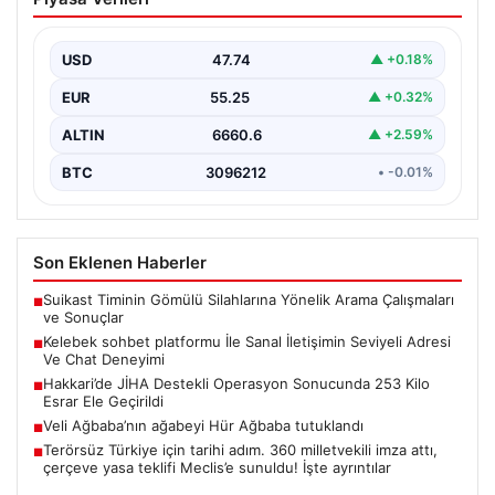
İletişimin Seviyeli Adresi Ve Chat
Deneyimi
USD
47.74
▲ +0.18%
İnternet çağında insanların kaliteli bir tarzda irtibat
oluşturması büyük bir değer ifade etmektedir. Halen…
EUR
55.25
▲ +0.32%
ALTIN
6660.6
▲ +2.59%
BTC
3096212
• -0.01%
Son Eklenen Haberler
Suikast Timinin Gömülü Silahlarına Yönelik Arama Çalışmaları
■
ve Sonuçlar
Kelebek sohbet platformu İle Sanal İletişimin Seviyeli Adresi
■
Ve Chat Deneyimi
Hakkari’de JİHA Destekli Operasyon Sonucunda 253 Kilo
■
Esrar Ele Geçirildi
Veli Ağbaba’nın ağabeyi Hür Ağbaba tutuklandı
■
Terörsüz Türkiye için tarihi adım. 360 milletvekili imza attı,
■
çerçeve yasa teklifi Meclis’e sunuldu! İşte ayrıntılar