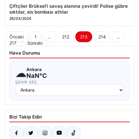
Çiftçiler Brüksel'i savaş alanına çevirdi! Polise gübre
sıktılar, sis bombası attılar
26/03/2024
Yazı
Önceki
1
…
212
213
214
…
217
Sonraki
sayfalaması
Hava Durumu
☁
Ankara
NaN°C
ŞEHIR SEÇ
Bizi Takip Edin