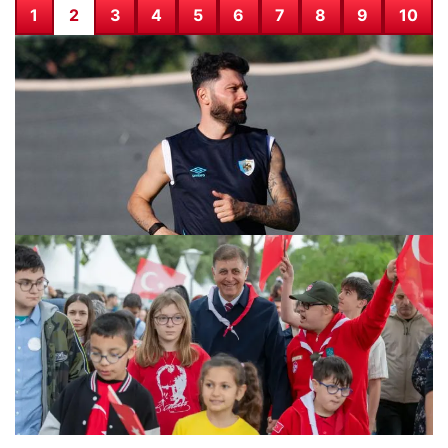
1
2
3
4
5
6
7
8
9
10
Erzurumspor, 2026-2027 Sezonu İçin Üçüncü Etap Kamp
Çalışmalarına Başladı
28.07.2026 08:29