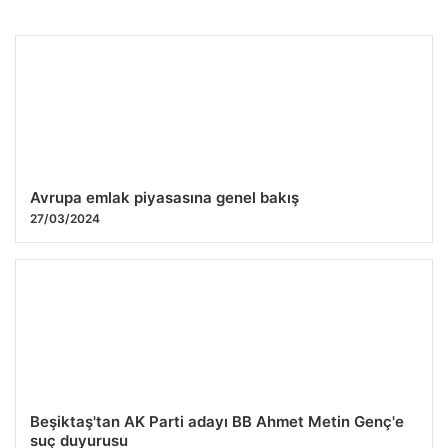
İzmir’de Çocuk Haklarına Yönelik Yeni İş Birliği Başlıyor
27.07.2026 09:29
Avrupa emlak piyasasına genel bakış
27/03/2024
Beşiktaş'tan AK Parti adayı BB Ahmet Metin Genç'e
suç duyurusu