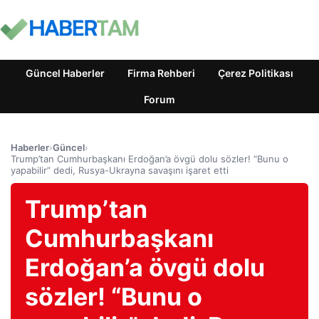
Güncel Haberler
Firma Rehberi
Çerez Politikası
Forum
Haberler
›
Güncel
›
Trump’tan Cumhurbaşkanı Erdoğan’a övgü dolu sözler! “Bunu o
yapabilir” dedi, Rusya-Ukrayna savaşını işaret etti
Trump’tan
Cumhurbaşkanı
Erdoğan’a övgü dolu
sözler! “Bunu o