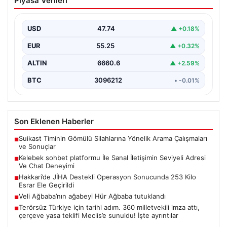
Piyasa Verileri
İletişimin Seviyeli Adresi Ve Chat
Deneyimi
USD
47.74
▲ +0.18%
İnternet çağında insanların kaliteli bir tarzda irtibat
oluşturması büyük bir değer ifade etmektedir. Halen…
EUR
55.25
▲ +0.32%
ALTIN
6660.6
▲ +2.59%
BTC
3096212
• -0.01%
Son Eklenen Haberler
Suikast Timinin Gömülü Silahlarına Yönelik Arama Çalışmaları
■
ve Sonuçlar
Kelebek sohbet platformu İle Sanal İletişimin Seviyeli Adresi
■
Ve Chat Deneyimi
Hakkari’de JİHA Destekli Operasyon Sonucunda 253 Kilo
■
Esrar Ele Geçirildi
Veli Ağbaba’nın ağabeyi Hür Ağbaba tutuklandı
■
Terörsüz Türkiye için tarihi adım. 360 milletvekili imza attı,
■
çerçeve yasa teklifi Meclis’e sunuldu! İşte ayrıntılar