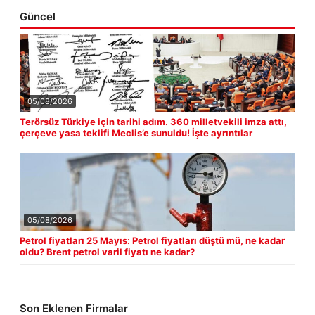
Güncel
05/08/2026
Terörsüz Türkiye için tarihi adım. 360 milletvekili imza attı,
çerçeve yasa teklifi Meclis’e sunuldu! İşte ayrıntılar
05/08/2026
Petrol fiyatları 25 Mayıs: Petrol fiyatları düştü mü, ne kadar
oldu? Brent petrol varil fiyatı ne kadar?
Son Eklenen Firmalar