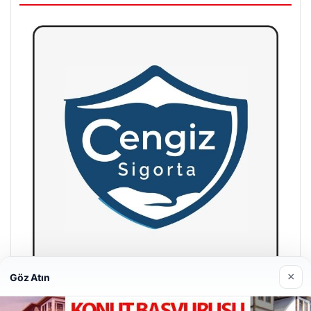
×
Göz Atın
Hastaş Beton