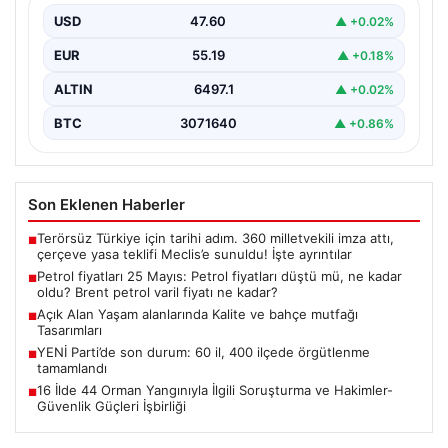
USD
47.60
▲ +0.02%
EUR
55.19
▲ +0.18%
ALTIN
6497.1
▲ +0.02%
BTC
3071640
▲ +0.86%
Son Eklenen Haberler
Terörsüz Türkiye için tarihi adım. 360 milletvekili imza attı,
■
çerçeve yasa teklifi Meclis’e sunuldu! İşte ayrıntılar
Petrol fiyatları 25 Mayıs: Petrol fiyatları düştü mü, ne kadar
■
oldu? Brent petrol varil fiyatı ne kadar?
Açık Alan Yaşam alanlarında Kalite ve bahçe mutfağı
■
Tasarımları
YENİ Parti’de son durum: 60 il, 400 ilçede örgütlenme
■
tamamlandı
16 İlde 44 Orman Yangınıyla İlgili Soruşturma ve Hakimler-
■
Güvenlik Güçleri İşbirliği