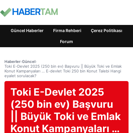
Güncel Haberler
Firma Rehberi
Çerez Politikası
Forum
Haberler
›
Güncel
›
Toki E-Devlet 2025 (250 bin ev) Başvuru || Büyük Toki ve Emlak
Konut Kampanyaları … E-devlet Toki 250 bin Konut Talebi Hangi
eyalet sorulacak?
Toki E-Devlet 2025
(250 bin ev) Başvuru
|| Büyük Toki ve Emlak
Konut Kampanyaları …