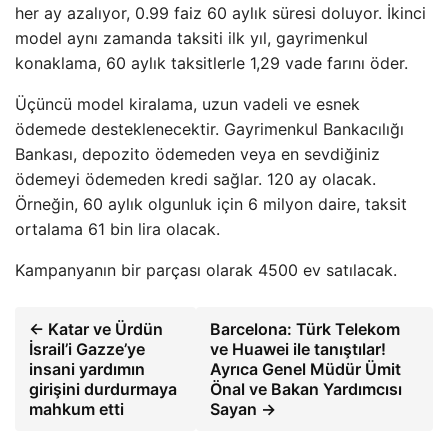
her ay azalıyor, 0.99 faiz 60 aylık süresi doluyor. İkinci
model aynı zamanda taksiti ilk yıl, gayrimenkul
konaklama, 60 aylık taksitlerle 1,29 vade farını öder.
Üçüncü model kiralama, uzun vadeli ve esnek
ödemede desteklenecektir. Gayrimenkul Bankacılığı
Bankası, depozito ödemeden veya en sevdiğiniz
ödemeyi ödemeden kredi sağlar. 120 ay olacak.
Örneğin, 60 aylık olgunluk için 6 milyon daire, taksit
ortalama 61 bin lira olacak.
Kampanyanın bir parçası olarak 4500 ev satılacak.
← Katar ve Ürdün
Barcelona: Türk Telekom
İsrail’i Gazze’ye
ve Huawei ile tanıştılar!
insani yardımın
Ayrıca Genel Müdür Ümit
girişini durdurmaya
Önal ve Bakan Yardımcısı
mahkum etti
Sayan →