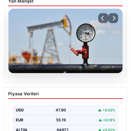
Yan Manşet
05.08.2026
Petrol fiyatları 25 Mayıs: Petrol fiyatları
Piyasa Verileri
düştü mü, ne kadar oldu? Brent petrol
varil fiyatı ne kadar?
USD
47.60
▲ +0.02%
EUR
55.19
▲ +0.18%
ALTIN
6497.1
▲ +0.02%