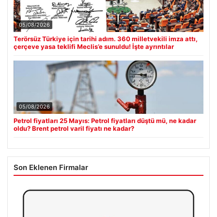
05/08/2026
Terörsüz Türkiye için tarihi adım. 360 milletvekili imza attı,
çerçeve yasa teklifi Meclis’e sunuldu! İşte ayrıntılar
05/08/2026
Petrol fiyatları 25 Mayıs: Petrol fiyatları düştü mü, ne kadar
oldu? Brent petrol varil fiyatı ne kadar?
Son Eklenen Firmalar