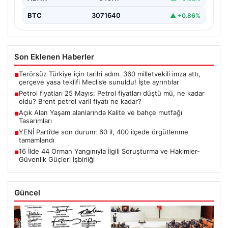
BTC
3071640
▲ +0.86%
Son Eklenen Haberler
Terörsüz Türkiye için tarihi adım. 360 milletvekili imza attı,
■
çerçeve yasa teklifi Meclis’e sunuldu! İşte ayrıntılar
Petrol fiyatları 25 Mayıs: Petrol fiyatları düştü mü, ne kadar
■
oldu? Brent petrol varil fiyatı ne kadar?
Açık Alan Yaşam alanlarında Kalite ve bahçe mutfağı
■
Tasarımları
YENİ Parti’de son durum: 60 il, 400 ilçede örgütlenme
■
tamamlandı
16 İlde 44 Orman Yangınıyla İlgili Soruşturma ve Hakimler-
■
Güvenlik Güçleri İşbirliği
Güncel