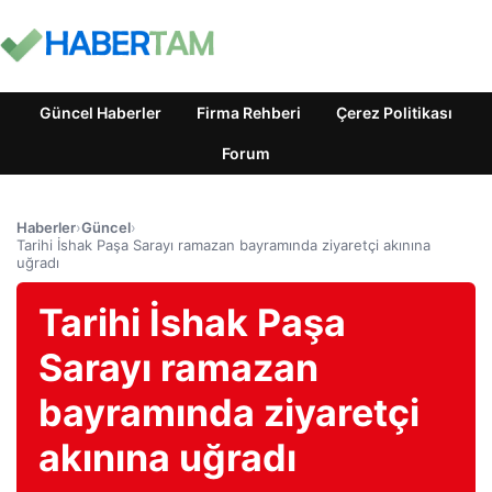
Güncel Haberler
Firma Rehberi
Çerez Politikası
Forum
Haberler
›
Güncel
›
Tarihi İshak Paşa Sarayı ramazan bayramında ziyaretçi akınına
uğradı
Tarihi İshak Paşa
Sarayı ramazan
bayramında ziyaretçi
akınına uğradı