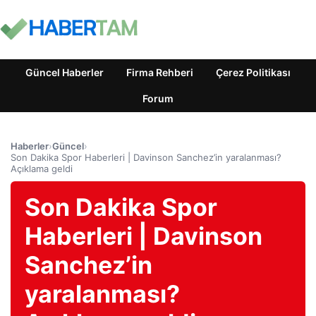
Güncel Haberler
Firma Rehberi
Çerez Politikası
Forum
Haberler
›
Güncel
›
Son Dakika Spor Haberleri | Davinson Sanchez’in yaralanması?
Açıklama geldi
Son Dakika Spor
Haberleri | Davinson
Sanchez’in
yaralanması?