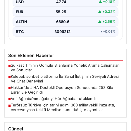
USD
47.74
▲ +0.18%
İnternet çağında insanların kaliteli bir tarzda irtibat
oluşturması büyük bir değer ifade etmektedir. Halen…
EUR
55.25
▲ +0.32%
ALTIN
6660.6
▲ +2.59%
BTC
3096212
• -0.01%
Son Eklenen Haberler
Suikast Timinin Gömülü Silahlarına Yönelik Arama Çalışmaları
■
ve Sonuçlar
Kelebek sohbet platformu İle Sanal İletişimin Seviyeli Adresi
■
Ve Chat Deneyimi
Hakkari’de JİHA Destekli Operasyon Sonucunda 253 Kilo
■
Esrar Ele Geçirildi
Veli Ağbaba’nın ağabeyi Hür Ağbaba tutuklandı
■
Terörsüz Türkiye için tarihi adım. 360 milletvekili imza attı,
■
çerçeve yasa teklifi Meclis’e sunuldu! İşte ayrıntılar
Güncel