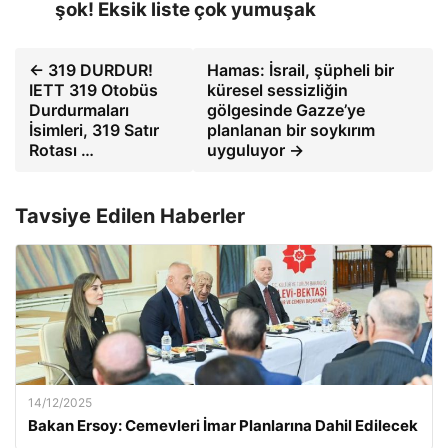
şok! Eksik liste çok yumuşak
← 319 DURDUR!
Hamas: İsrail, şüpheli bir
IETT 319 Otobüs
küresel sessizliğin
Durdurmaları
gölgesinde Gazze’ye
İsimleri, 319 Satır
planlanan bir soykırım
Rotası …
uyguluyor →
Tavsiye Edilen Haberler
14/12/2025
Bakan Ersoy: Cemevleri İmar Planlarına Dahil Edilecek