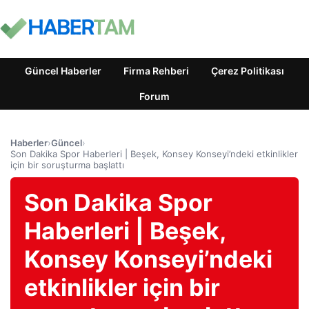
Güncel Haberler
Firma Rehberi
Çerez Politikası
Forum
Haberler
›
Güncel
›
Son Dakika Spor Haberleri | Beşek, Konsey Konseyi’ndeki etkinlikler
için bir soruşturma başlattı
Son Dakika Spor
Haberleri | Beşek,
Konsey Konseyi’ndeki
etkinlikler için bir