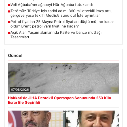
Veli Ağbaba’nın ağabeyi Hür Ağbaba tutuklandı
■
Terörsüz Türkiye için tarihi adım. 360 milletvekili imza attı,
■
çerçeve yasa teklifi Meclis’e sunuldu! İşte ayrıntılar
Petrol fiyatları 25 Mayıs: Petrol fiyatları düştü mü, ne kadar
■
oldu? Brent petrol varil fiyatı ne kadar?
Açık Alan Yaşam alanlarında Kalite ve bahçe mutfağı
■
Tasarımları
Güncel
07/08/2026
Hakkari’de JİHA Destekli Operasyon Sonucunda 253 Kilo
Esrar Ele Geçirildi