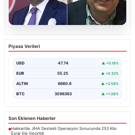
06.08.2026
Veli Ağbaba’nın ağabeyi Hür Ağbaba
Piyasa Verileri
tutuklandı
USD
47.74
▲ +0.18%
EUR
55.25
▲ +0.32%
ALTIN
6660.6
▲ +2.59%
BTC
3096363
▲ +1.06%
Son Eklenen Haberler
Hakkari’de JİHA Destekli Operasyon Sonucunda 253 Kilo
■
Esrar Ele Geçirildi