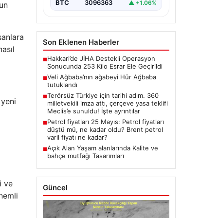
BTC
3096363
▲ +1.06%
un
sanlara
Son Eklenen Haberler
nasıl
Hakkari’de JİHA Destekli Operasyon
■
Sonucunda 253 Kilo Esrar Ele Geçirildi
Veli Ağbaba’nın ağabeyi Hür Ağbaba
■
tutuklandı
Terörsüz Türkiye için tarihi adım. 360
■
 yeni
milletvekili imza attı, çerçeve yasa teklifi
Meclis’e sunuldu! İşte ayrıntılar
Petrol fiyatları 25 Mayıs: Petrol fiyatları
■
düştü mü, ne kadar oldu? Brent petrol
varil fiyatı ne kadar?
Açık Alan Yaşam alanlarında Kalite ve
■
bahçe mutfağı Tasarımları
i ve
Güncel
nemli