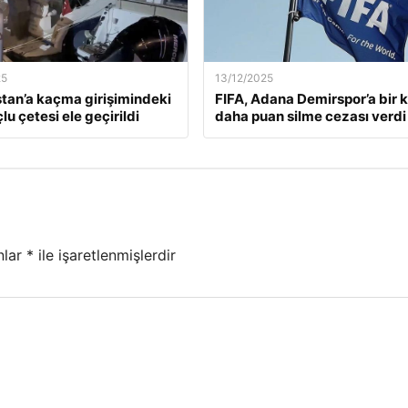
25
13/12/2025
tan’a kaçma girişimindeki
FIFA, Adana Demirspor’a bir 
lu çetesi ele geçirildi
daha puan silme cezası verdi
nlar
*
ile işaretlenmişlerdir