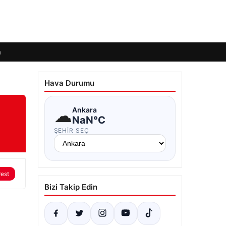
m
Hava Durumu
☁
Ankara
NaN°C
ŞEHIR SEÇ
rest
Bizi Takip Edin