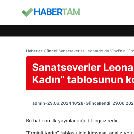
Haberler
›
Güncel
›
Sanatseverler Leonardo da Vinci'nin “Er
Sanatseverler Leonar
Kadın” tablosunun 
admin
•
29.06.2024 16:28
•
Güncellendi: 29.06.202
Bu haberin ilk yayınlandığı dil İngilizcedir.
“Erminli Kadın” tablosu için kimyasal analiz yol