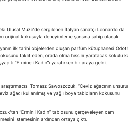
eki Ulusal Müze'de sergilenen İtalyan sanatçı Leonardo da
sunu orijinal kokusuyla deneyimleme şansına sahip olacak.
nyanın ilk tarihi objelerden oluşan parfüm kütüphanesi Odo
al kokusunu taklit eden, orada olma hissini yaratacak kokulu 
yapıtı “Ermineli Kadın”ı yaratırken bir araya geldi.
 araştırmacısı Tomasz Sawoszczuk, “Ceviz ağacının unsuru
eviz ağacı kullanılmış ve yağlı boya tabloların kokusunu
zczuk'tan “Erminli Kadın” tablosunu çerçeveleyen cam
mesini istemesinin ardından ortaya çıktı.