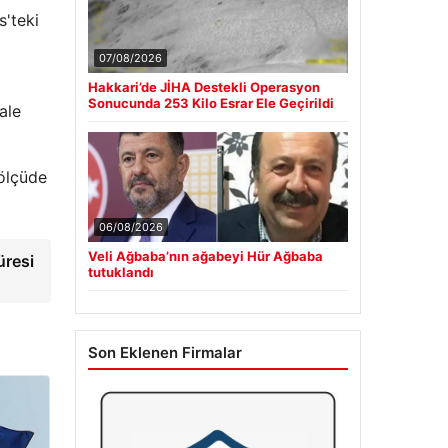
s'teki
07/08/2026
Hakkari’de JİHA Destekli Operasyon
Sonucunda 253 Kilo Esrar Ele Geçirildi
ale
 ölçüde
06/08/2026
Veli Ağbaba’nın ağabeyi Hür Ağbaba
üresi
tutuklandı
Son Eklenen Firmalar