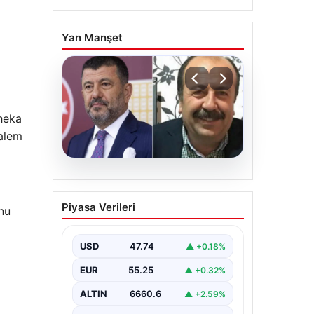
Yan Manşet
theka
kalem
06.08.2026
Veli Ağbaba’nın ağabeyi
Piyasa Verileri
nu
Hür Ağbaba tutuklandı
USD
47.74
▲ +0.18%
EUR
55.25
▲ +0.32%
ALTIN
6660.6
▲ +2.59%