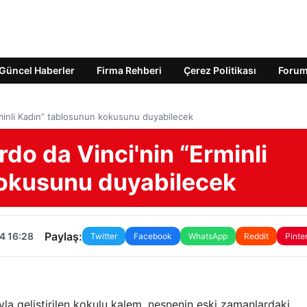
Güncel Haberler
Firma Rehberi
Çerez Politikası
Foru
minli Kadın” tablosunun kokusunu duyabilecek
do da Vinci'nin “Erminli
kokusunu duyabilecek
Paylaş:
4 16:28
Twitter
Facebook
WhatsApp
Reddit
Pinte
uyla geliştirilen kokulu kalem, nesnenin eski zamanlardaki