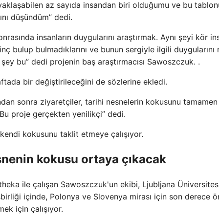
laşabilen az sayıda insandan biri olduğumu ve bu tablon
ını düşündüm” dedi.
onrasında insanların duygularını araştırmak. Aynı şeyi kör in
 bulup bulmadıklarını ve bunun sergiyle ilgili duygularını 
z şey bu” dedi projenin baş araştırmacısı Sawoszczuk. .
tada bir değiştirileceğini de sözlerine ekledi.
dan sonra ziyaretçiler, tarihi nesnelerin kokusunu tamamen
Bu proje gerçekten yenilikçi” dedi.
 kendi kokusunu taklit etmeye çalışıyor.
snenin kokusu ortaya çıkacak
heka ile çalışan Sawoszczuk'un ekibi, Ljubljana Üniversites
birliği içinde, Polonya ve Slovenya mirası için son derece ö
ek için çalışıyor.