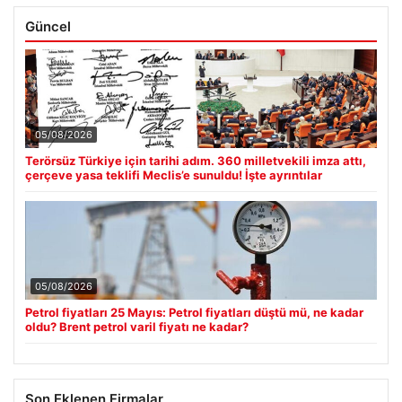
Güncel
05/08/2026
Terörsüz Türkiye için tarihi adım. 360 milletvekili imza attı,
çerçeve yasa teklifi Meclis’e sunuldu! İşte ayrıntılar
05/08/2026
Petrol fiyatları 25 Mayıs: Petrol fiyatları düştü mü, ne kadar
oldu? Brent petrol varil fiyatı ne kadar?
Son Eklenen Firmalar