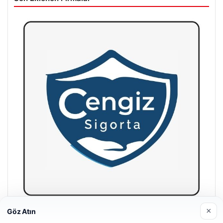
×
Göz Atın
Hastaş Beton