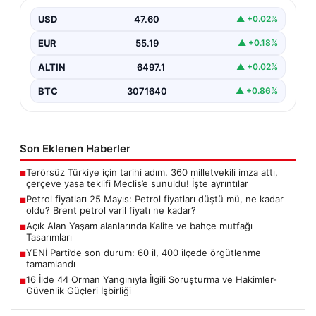
varil fiyatı ne kadar?
USD
47.60
▲ +0.02%
EUR
55.19
▲ +0.18%
ALTIN
6497.1
▲ +0.02%
BTC
3071640
▲ +0.86%
Son Eklenen Haberler
Terörsüz Türkiye için tarihi adım. 360 milletvekili imza attı,
■
çerçeve yasa teklifi Meclis’e sunuldu! İşte ayrıntılar
Petrol fiyatları 25 Mayıs: Petrol fiyatları düştü mü, ne kadar
■
oldu? Brent petrol varil fiyatı ne kadar?
Açık Alan Yaşam alanlarında Kalite ve bahçe mutfağı
■
Tasarımları
YENİ Parti’de son durum: 60 il, 400 ilçede örgütlenme
■
tamamlandı
16 İlde 44 Orman Yangınıyla İlgili Soruşturma ve Hakimler-
■
Güvenlik Güçleri İşbirliği