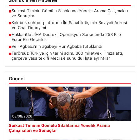
Son Eklenen Haberler
Suikast Timinin Gömülü Silahlarına Yönelik Arama Çalışmaları
■
ve Sonuçlar
Kelebek sohbet platformu İle Sanal İletişimin Seviyeli Adresi
■
Ve Chat Deneyimi
Hakkari’de JİHA Destekli Operasyon Sonucunda 253 Kilo
■
Esrar Ele Geçirildi
Veli Ağbaba’nın ağabeyi Hür Ağbaba tutuklandı
■
Terörsüz Türkiye için tarihi adım. 360 milletvekili imza attı,
■
çerçeve yasa teklifi Meclis’e sunuldu! İşte ayrıntılar
Güncel
08/08/2026
Suikast Timinin Gömülü Silahlarına Yönelik Arama
Çalışmaları ve Sonuçlar