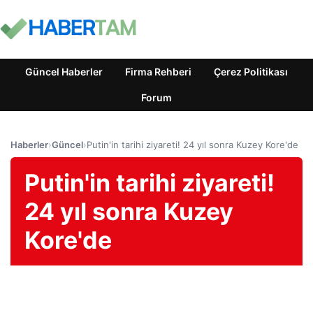
Güncel Haberler
Firma Rehberi
Çerez Politikası
Forum
Haberler
›
Güncel
›
Putin'in tarihi ziyareti! 24 yıl sonra Kuzey Kore'de
Putin'in tarihi ziyareti!
24 yıl sonra Kuzey
Kore'de