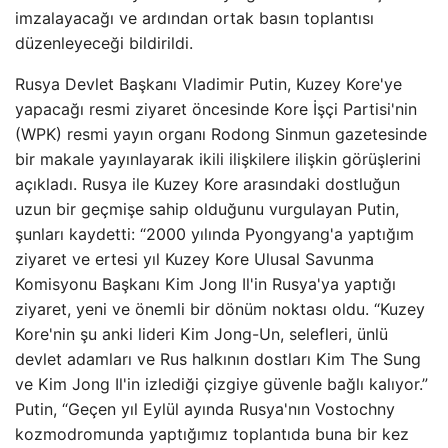
imzalayacağı ve ardından ortak basın toplantısı
düzenleyeceği bildirildi.
Rusya Devlet Başkanı Vladimir Putin, Kuzey Kore'ye
yapacağı resmi ziyaret öncesinde Kore İşçi Partisi'nin
(WPK) resmi yayın organı Rodong Sinmun gazetesinde
bir makale yayınlayarak ikili ilişkilere ilişkin görüşlerini
açıkladı. Rusya ile Kuzey Kore arasındaki dostluğun
uzun bir geçmişe sahip olduğunu vurgulayan Putin,
şunları kaydetti: “2000 yılında Pyongyang'a yaptığım
ziyaret ve ertesi yıl Kuzey Kore Ulusal Savunma
Komisyonu Başkanı Kim Jong Il'in Rusya'ya yaptığı
ziyaret, yeni ve önemli bir dönüm noktası oldu. “Kuzey
Kore'nin şu anki lideri Kim Jong-Un, selefleri, ünlü
devlet adamları ve Rus halkının dostları Kim The Sung
ve Kim Jong Il'in izlediği çizgiye güvenle bağlı kalıyor.”
Putin, “Geçen yıl Eylül ayında Rusya'nın Vostochny
kozmodromunda yaptığımız toplantıda buna bir kez