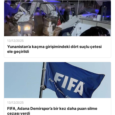
13/12/2025
Yunanistan’a kaçma girişimindeki dört suçlu çetesi
ele geçirildi
13/12/2025
FIFA, Adana Demirspor’a bir kez daha puan silme
cezası verdi