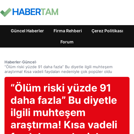
Güncel Haberler
Firma Rehberi
Çerez Politikası
Forum
Haberler
›
Güncel
›
“Ölüm riski yüzde 91 daha fazla” Bu diyetle ilgili muhteşem
araştırma! Kısa vadeli faydaları nedeniyle çok popüler oldu
“Ölüm riski yüzde 91
daha fazla” Bu diyetle
ilgili muhteşem
araştırma! Kısa vadeli