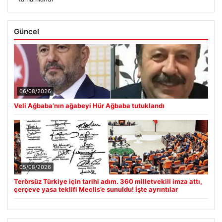
Güncel
06/08/2026
Veli Ağbaba’nın ağabeyi Hür Ağbaba tutuklandı
05/08/2026
Terörsüz Türkiye için tarihi adım. 360 milletvekili imza attı,
çerçeve yasa teklifi Meclis’e sunuldu! İşte ayrıntılar