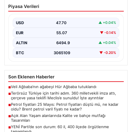
Terörsüz Türkiye için tarihi adım. 360
Piyasa Verileri
milletvekili imza attı, çerçeve yasa
teklifi Meclis’e sunuldu! İşte ayrıntılar
USD
47.70
▲ +0.04%
{“title”:”Terörsüz Türkiye İçin Önemli Hukuki Adım: 360
Milletvekilinin İmzasıyla Çerçeve Yasa Teklifi Meclis’e
EUR
55.07
▼ -0.14%
Sunuldu”,”content”:”…
ALTIN
6494.9
▲ +0.04%
BTC
3065109
▼ -0.20%
Son Eklenen Haberler
Veli Ağbaba’nın ağabeyi Hür Ağbaba tutuklandı
■
Terörsüz Türkiye için tarihi adım. 360 milletvekili imza attı,
■
çerçeve yasa teklifi Meclis’e sunuldu! İşte ayrıntılar
Petrol fiyatları 25 Mayıs: Petrol fiyatları düştü mü, ne kadar
■
oldu? Brent petrol varil fiyatı ne kadar?
Açık Alan Yaşam alanlarında Kalite ve bahçe mutfağı
■
Tasarımları
YENİ Parti’de son durum: 60 il, 400 ilçede örgütlenme
■
tamamlandı