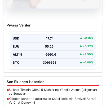
08.08.2026
Kelebek sohbet platformu İle Sanal
Piyasa Verileri
İletişimin Seviyeli Adresi Ve Chat
Deneyimi
USD
47.74
▲ +0.18%
İnternet çağında insanların kaliteli bir tarzda irtibat
oluşturması büyük bir değer ifade etmektedir. Halen…
EUR
55.25
▲ +0.32%
ALTIN
6660.6
▲ +2.59%
BTC
3096363
▲ +1.06%
Son Eklenen Haberler
Suikast Timinin Gömülü Silahlarına Yönelik Arama Çalışmaları
■
ve Sonuçlar
Kelebek sohbet platformu İle Sanal İletişimin Seviyeli Adresi
■
Ve Chat Deneyimi