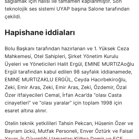
sağlamak için halısı ile tamamen kaplanmıştır. Son
teknolojik ses sistemi UYAP başına Salone tarafından
çekildi.
Hapishane iddiaları
Bolu Başkanı tarafından hazırlanan ve 1. Yüksek Ceza
Mahkemesi, Otel Sahipleri, Şirket Yönetim Kurulu
Üyeleri ve Yöneticileri Halit Ergül, EMINE MURTIZAoğlu
Ergül tarafından kabul edilen 98 sayfalık iddianamede,
EMINE MURTIZAKLU ERGÜL, Ceyda Hacırbekiroğlu,
Zeki, Emir Aras, Zeki, Emir Aras, Zeki, Özdemir, Özal
Özer itfaiyecileri Cemal, İrfan Acar’da “olası Casta
cinayetleri” ve “olası yaralar” için toplam 1998 için
esaret altına alınır.
Otelin teknik yetkilileri Tahsin Pekcan, Hüsenin Özer ve
Bayram ückü, Mutfak Personeli, Enver Öztürk ve Faisal
Yaver, İş Güvenliği Uzmanları Külbra Demir ve ECE