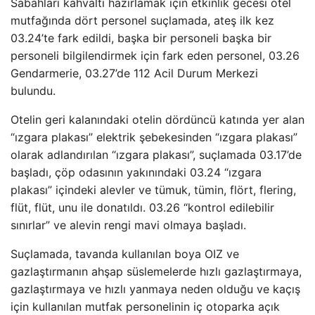
Sabahları kahvaltı hazırlamak için etkinlik gecesi otel
mutfağında dört personel suçlamada, ateş ilk kez
03.24’te fark edildi, başka bir personeli başka bir
personeli bilgilendirmek için fark eden personel, 03.26
Gendarmerie, 03.27’de 112 Acil Durum Merkezi
bulundu.
Otelin geri kalanındaki otelin dördüncü katında yer alan
“ızgara plakası” elektrik şebekesinden “ızgara plakası”
olarak adlandırılan “ızgara plakası”, suçlamada 03.17’de
başladı, çöp odasının yakınındaki 03.24 “ızgara
plakası” içindeki alevler ve tümuk, tümin, flört, flering,
flüt, flüt, unu ile donatıldı. 03.26 “kontrol edilebilir
sınırlar” ve alevin rengi mavi olmaya başladı.
Suçlamada, tavanda kullanılan boya OIZ ve
gazlaştırmanın ahşap süslemelerde hızlı gazlaştırmaya,
gazlaştırmaya ve hızlı yanmaya neden olduğu ve kaçış
için kullanılan mutfak personelinin iç otoparka açık