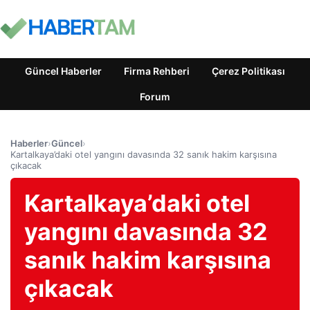
Güncel Haberler
Firma Rehberi
Çerez Politikası
Forum
Haberler
›
Güncel
›
Kartalkaya’daki otel yangını davasında 32 sanık hakim karşısına
çıkacak
Kartalkaya’daki otel
yangını davasında 32
sanık hakim karşısına
çıkacak