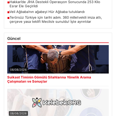
Hakkari’de JİHA Destekli Operasyon Sonucunda 253 Kilo
■
Esrar Ele Geçirildi
Veli Ağbaba’nın ağabeyi Hür Ağbaba tutuklandı
■
Terörsüz Türkiye için tarihi adım. 360 milletvekili imza attı,
■
çerçeve yasa teklifi Meclis’e sunuldu! İşte ayrıntılar
Güncel
08/08/2026
Suikast Timinin Gömülü Silahlarına Yönelik Arama
Çalışmaları ve Sonuçlar
08/08/2026