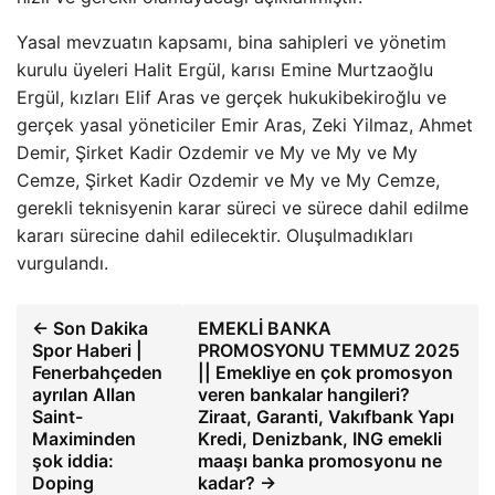
Yasal mevzuatın kapsamı, bina sahipleri ve yönetim
kurulu üyeleri Halit Ergül, karısı Emine Murtzaoğlu
Ergül, kızları Elif Aras ve gerçek hukukibekiroğlu ve
gerçek yasal yöneticiler Emir Aras, Zeki Yilmaz, Ahmet
Demir, Şirket Kadir Ozdemir ve My ve My ve My
Cemze, Şirket Kadir Ozdemir ve My ve My Cemze,
gerekli teknisyenin karar süreci ve sürece dahil edilme
kararı sürecine dahil edilecektir. Oluşulmadıkları
vurgulandı.
← Son Dakika
EMEKLİ BANKA
Spor Haberi |
PROMOSYONU TEMMUZ 2025
Fenerbahçeden
|| Emekliye en çok promosyon
ayrılan Allan
veren bankalar hangileri?
Saint-
Ziraat, Garanti, Vakıfbank Yapı
Maximinden
Kredi, Denizbank, ING emekli
şok iddia:
maaşı banka promosyonu ne
Doping
kadar? →