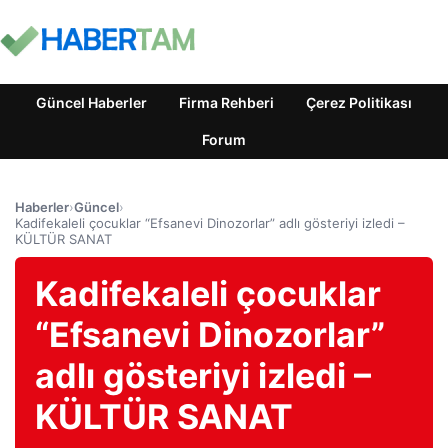
Güncel Haberler
Firma Rehberi
Çerez Politikası
Forum
Haberler
›
Güncel
›
Kadifekaleli çocuklar “Efsanevi Dinozorlar” adlı gösteriyi izledi –
KÜLTÜR SANAT
Kadifekaleli çocuklar
“Efsanevi Dinozorlar”
adlı gösteriyi izledi –
KÜLTÜR SANAT