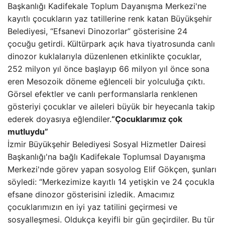
Başkanlığı Kadifekale Toplum Dayanışma Merkezi'ne
kayıtlı çocukların yaz tatillerine renk katan Büyükşehir
Belediyesi, “Efsanevi Dinozorlar” gösterisine 24
çocuğu getirdi. Kültürpark açık hava tiyatrosunda canlı
dinozor kuklalarıyla düzenlenen etkinlikte çocuklar,
252 milyon yıl önce başlayıp 66 milyon yıl önce sona
eren Mesozoik döneme eğlenceli bir yolculuğa çıktı.
Görsel efektler ve canlı performanslarla renklenen
gösteriyi çocuklar ve aileleri büyük bir heyecanla takip
ederek doyasıya eğlendiler.
“Çocuklarımız çok
mutluydu”
İzmir Büyükşehir Belediyesi Sosyal Hizmetler Dairesi
Başkanlığı'na bağlı Kadifekale Toplumsal Dayanışma
Merkezi'nde görev yapan sosyolog Elif Gökçen, şunları
söyledi: “Merkezimize kayıtlı 14 yetişkin ve 24 çocukla
efsane dinozor gösterisini izledik. Amacımız
çocuklarımızın en iyi yaz tatilini geçirmesi ve
sosyalleşmesi. Oldukça keyifli bir gün geçirdiler. Bu tür