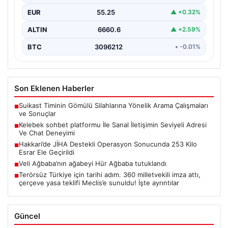
oluşturması büyük bir değer ifade etmektedir. Halen…
EUR
55.25
▲ +0.32%
ALTIN
6660.6
▲ +2.59%
BTC
3096212
• -0.01%
Son Eklenen Haberler
Suikast Timinin Gömülü Silahlarına Yönelik Arama Çalışmaları
■
ve Sonuçlar
Kelebek sohbet platformu İle Sanal İletişimin Seviyeli Adresi
■
Ve Chat Deneyimi
Hakkari’de JİHA Destekli Operasyon Sonucunda 253 Kilo
■
Esrar Ele Geçirildi
Veli Ağbaba’nın ağabeyi Hür Ağbaba tutuklandı
■
Terörsüz Türkiye için tarihi adım. 360 milletvekili imza attı,
■
çerçeve yasa teklifi Meclis’e sunuldu! İşte ayrıntılar
Güncel