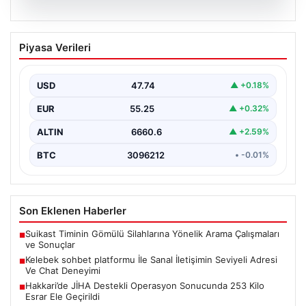
08.08.2026
Kelebek sohbet platformu İle Sanal
Piyasa Verileri
İletişimin Seviyeli Adresi Ve Chat
Deneyimi
USD
47.74
▲ +0.18%
İnternet çağında insanların kaliteli bir tarzda irtibat
oluşturması büyük bir değer ifade etmektedir. Halen…
EUR
55.25
▲ +0.32%
ALTIN
6660.6
▲ +2.59%
BTC
3096212
• -0.01%
Son Eklenen Haberler
Suikast Timinin Gömülü Silahlarına Yönelik Arama Çalışmaları
■
ve Sonuçlar
Kelebek sohbet platformu İle Sanal İletişimin Seviyeli Adresi
■
Ve Chat Deneyimi
Hakkari’de JİHA Destekli Operasyon Sonucunda 253 Kilo
■
Esrar Ele Geçirildi