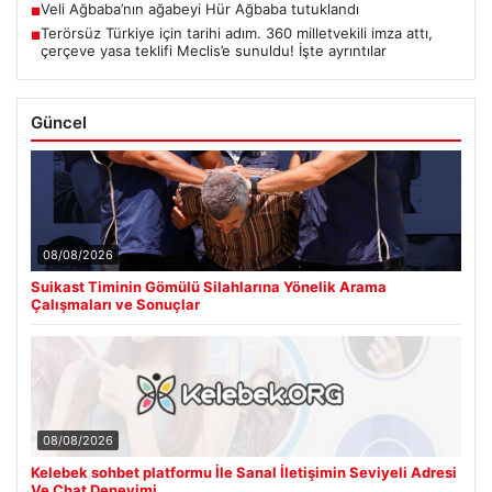
Veli Ağbaba’nın ağabeyi Hür Ağbaba tutuklandı
■
Terörsüz Türkiye için tarihi adım. 360 milletvekili imza attı,
■
çerçeve yasa teklifi Meclis’e sunuldu! İşte ayrıntılar
Güncel
08/08/2026
Suikast Timinin Gömülü Silahlarına Yönelik Arama
Çalışmaları ve Sonuçlar
08/08/2026
Kelebek sohbet platformu İle Sanal İletişimin Seviyeli Adresi
Ve Chat Deneyimi