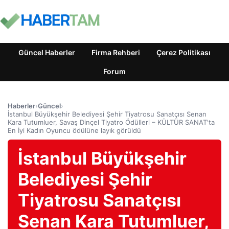
Güncel Haberler
Firma Rehberi
Çerez Politikası
Forum
Haberler
›
Güncel
›
İstanbul Büyükşehir Belediyesi Şehir Tiyatrosu Sanatçısı Senan
Kara Tutumluer, Savaş Dinçel Tiyatro Ödülleri – KÜLTÜR SANAT'ta
En İyi Kadın Oyuncu ödülüne layık görüldü
İstanbul Büyükşehir
Belediyesi Şehir
Tiyatrosu Sanatçısı
Senan Kara Tutumluer,