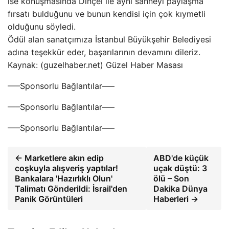
ise konuşmasında Dinçel ile aynı sahneyi paylaşma
fırsatı bulduğunu ve bunun kendisi için çok kıymetli
olduğunu söyledi.
Ödül alan sanatçımıza İstanbul Büyükşehir Belediyesi
adına teşekkür eder, başarılarının devamını dileriz.
Kaynak: (guzelhaber.net) Güzel Haber Masası
—–Sponsorlu Bağlantılar—–
—–Sponsorlu Bağlantılar—–
—–Sponsorlu Bağlantılar—–
← Marketlere akın edip
ABD'de küçük
coşkuyla alışveriş yaptılar!
uçak düştü: 3
Bankalara 'Hazırlıklı Olun'
ölü – Son
Talimatı Gönderildi: İsrail'den
Dakika Dünya
Panik Görüntüleri
Haberleri →