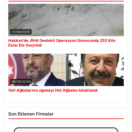
07/08/2026
Hakkari’de JİHA Destekli Operasyon Sonucunda 253 Kilo
Esrar Ele Geçirildi
06/08/2026
Veli Ağbaba’nın ağabeyi Hür Ağbaba tutuklandı
Son Eklenen Firmalar