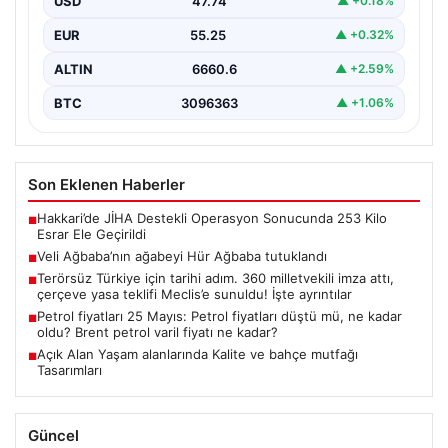
USD
47.74
▲ +0.18%
EUR
55.25
▲ +0.32%
ALTIN
6660.6
▲ +2.59%
BTC
3096363
▲ +1.06%
Son Eklenen Haberler
Hakkari’de JİHA Destekli Operasyon Sonucunda 253 Kilo
■
Esrar Ele Geçirildi
Veli Ağbaba’nın ağabeyi Hür Ağbaba tutuklandı
■
Terörsüz Türkiye için tarihi adım. 360 milletvekili imza attı,
■
çerçeve yasa teklifi Meclis’e sunuldu! İşte ayrıntılar
Petrol fiyatları 25 Mayıs: Petrol fiyatları düştü mü, ne kadar
■
oldu? Brent petrol varil fiyatı ne kadar?
Açık Alan Yaşam alanlarında Kalite ve bahçe mutfağı
■
Tasarımları
Güncel