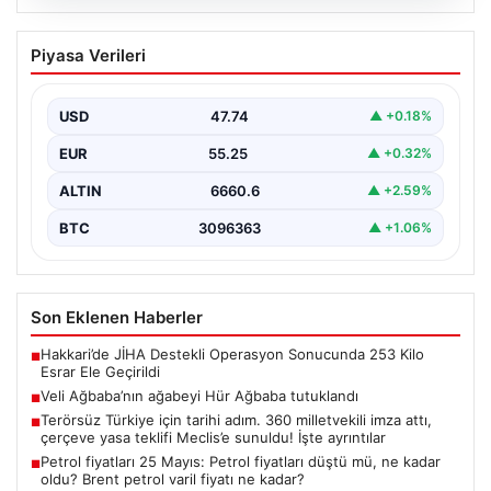
06.08.2026
Veli Ağbaba’nın ağabeyi Hür Ağbaba
Piyasa Verileri
tutuklandı
USD
47.74
▲ +0.18%
EUR
55.25
▲ +0.32%
ALTIN
6660.6
▲ +2.59%
BTC
3096363
▲ +1.06%
Son Eklenen Haberler
Hakkari’de JİHA Destekli Operasyon Sonucunda 253 Kilo
■
Esrar Ele Geçirildi
Veli Ağbaba’nın ağabeyi Hür Ağbaba tutuklandı
■
Terörsüz Türkiye için tarihi adım. 360 milletvekili imza attı,
■
çerçeve yasa teklifi Meclis’e sunuldu! İşte ayrıntılar
Petrol fiyatları 25 Mayıs: Petrol fiyatları düştü mü, ne kadar
■
oldu? Brent petrol varil fiyatı ne kadar?