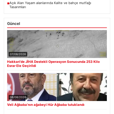
Açık Alan Yaşam alanlarında Kalite ve bahçe mutfağı
■
Tasarımları
Güncel
07/08/2026
Hakkari’de JİHA Destekli Operasyon Sonucunda 253 Kilo
Esrar Ele Geçirildi
06/08/2026
Veli Ağbaba’nın ağabeyi Hür Ağbaba tutuklandı