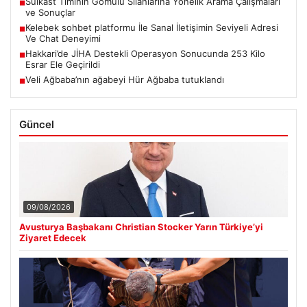
Suikast Timinin Gömülü Silahlarına Yönelik Arama Çalışmaları
■
ve Sonuçlar
Kelebek sohbet platformu İle Sanal İletişimin Seviyeli Adresi
■
Ve Chat Deneyimi
Hakkari’de JİHA Destekli Operasyon Sonucunda 253 Kilo
■
Esrar Ele Geçirildi
Veli Ağbaba’nın ağabeyi Hür Ağbaba tutuklandı
■
Güncel
09/08/2026
Avusturya Başbakanı Christian Stocker Yarın Türkiye’yi
Ziyaret Edecek