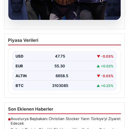
08.08.2026
Suikast Timinin Gömülü Silahlarına
Piyasa Verileri
Yönelik Arama Çalışmaları ve Sonuçlar
Türk polisi, Cumhurbaşkanı Recep Tayyip Erdoğan’a
yönelik planlanan suikast girişimine ilişkin yürütülen
USD
47.75
▼ -0.03%
soruşturma kapsamında,…
EUR
55.30
▲ +0.02%
ALTIN
6658.5
▼ -0.03%
BTC
3103085
▲ +0.23%
Son Eklenen Haberler
Avusturya Başbakanı Christian Stocker Yarın Türkiye’yi Ziyaret
■
Edecek