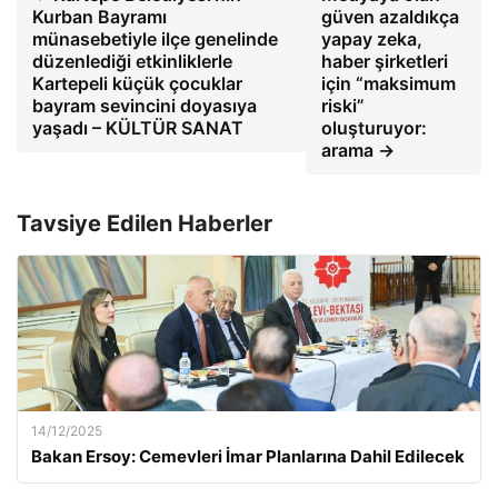
Kurban Bayramı
güven azaldıkça
münasebetiyle ilçe genelinde
yapay zeka,
düzenlediği etkinliklerle
haber şirketleri
Kartepeli küçük çocuklar
için “maksimum
bayram sevincini doyasıya
riski”
yaşadı – KÜLTÜR SANAT
oluşturuyor:
arama →
Tavsiye Edilen Haberler
14/12/2025
Bakan Ersoy: Cemevleri İmar Planlarına Dahil Edilecek