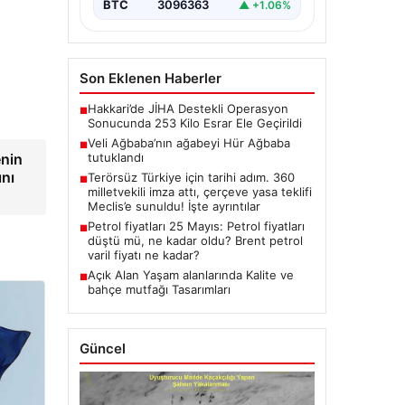
BTC
3096363
▲ +1.06%
Son Eklenen Haberler
Hakkari’de JİHA Destekli Operasyon
■
Sonucunda 253 Kilo Esrar Ele Geçirildi
Veli Ağbaba’nın ağabeyi Hür Ağbaba
■
enin
tutuklandı
ını
Terörsüz Türkiye için tarihi adım. 360
■
milletvekili imza attı, çerçeve yasa teklifi
Meclis’e sunuldu! İşte ayrıntılar
Petrol fiyatları 25 Mayıs: Petrol fiyatları
■
düştü mü, ne kadar oldu? Brent petrol
varil fiyatı ne kadar?
Açık Alan Yaşam alanlarında Kalite ve
■
bahçe mutfağı Tasarımları
Güncel