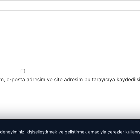
m, e-posta adresim ve site adresim bu tarayıcıya kaydedilsi
 deneyiminizi kişiselleştirmek ve geliştirmek amacıyla çerezler kullan
malta dil okulları
|
lemagrup.com.tr