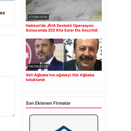
kez
07/08/2026
Hakkari’de JİHA Destekli Operasyon
Sonucunda 253 Kilo Esrar Ele Geçirildi
06/08/2026
Veli Ağbaba’nın ağabeyi Hür Ağbaba
tutuklandı
Son Eklenen Firmalar