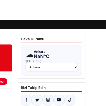
m
Hava Durumu
☁
Ankara
NaN°C
ŞEHIR SEÇ
rest
Bizi Takip Edin