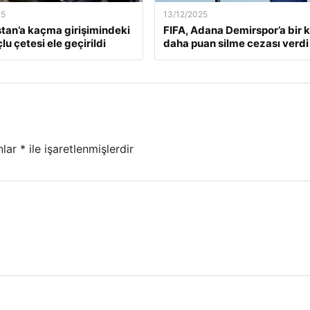
25
13/12/2025
tan’a kaçma girişimindeki
FIFA, Adana Demirspor’a bir 
lu çetesi ele geçirildi
daha puan silme cezası verdi
nlar
*
ile işaretlenmişlerdir