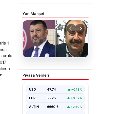
Yan Manşet
ris 1
önen
 kurulu
2017
06.08.2026
ılında
Veli Ağbaba’nın ağabeyi
an
Piyasa Verileri
Hür Ağbaba tutuklandı
USD
47.74
▲ +0.18%
EUR
55.25
▲ +0.32%
ALTIN
6660.6
▲ +2.59%