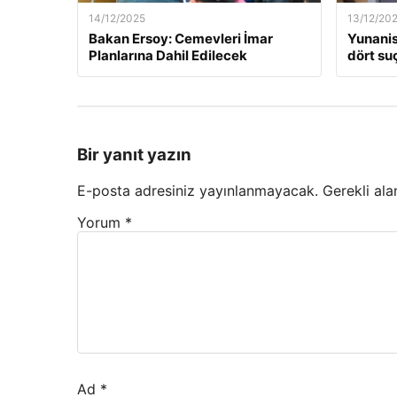
14/12/2025
13/12/20
Bakan Ersoy: Cemevleri İmar
Yunanis
Planlarına Dahil Edilecek
dört suç
Bir yanıt yazın
E-posta adresiniz yayınlanmayacak.
Gerekli ala
Yorum
*
Ad
*