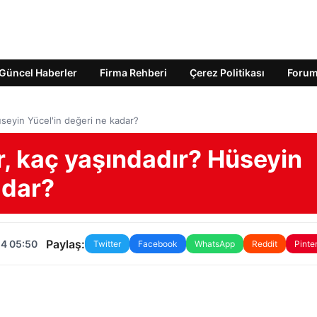
Güncel Haberler
Firma Rehberi
Çerez Politikası
Foru
üseyin Yücel'in değeri ne kadar?
r, kaç yaşındadır? Hüseyin
adar?
Paylaş:
24 05:50
Twitter
Facebook
WhatsApp
Reddit
Pinte