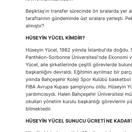
Beşiktaş'ın transfer sürecinde ön sıralarda yer
taraftarının gündeminde üst sıralara yerleşti. P
almıştır?
HÜSEYİN YÜCEL KİMDİR?
Hüseyin Yücel, 1982 yılında İstanbul'da doğdu. 
Panthéon-Sorbonne Üniversitesi'nde Ekonomi ve 
Yücel, aile şirketlerinde çeşitli görevlerde bul
başkanlığını devraldı. Eğitimin ayrılmaz bir pa
yılında Bahçeşehir Koleji Spor Kulübü basketbol 
FIBA ​​Avrupa Kupası şampiyonu oldu. Hüseyin 
yardımcısıydı. Halen Bahçeşehir Üniversitesi müt
okulları yönetim kurulu başkanlığı görevlerini y
bilmektedir.
HÜSEYİN YÜCEL SUNUCU ÜCRETİ NE KADAR