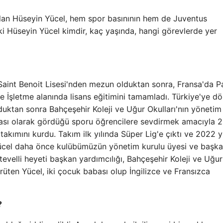
 alan Hüseyin Yücel, hem spor basınının hem de Juventus
eki Hüseyin Yücel kimdir, kaç yaşında, hangi görevlerde yer
Saint Benoit Lisesi'nden mezun olduktan sonra, Fransa'da Pa
İşletme alanında lisans eğitimini tamamladı. Türkiye'ye d
unduktan sonra Bahçeşehir Koleji ve Uğur Okulları'nın yönetim
rçası olarak gördüğü sporu öğrencilere sevdirmek amacıyla 
takımını kurdu. Takım ilk yılında Süper Lig'e çıktı ve 2022 y
Yücel daha önce kulübümüzün yönetim kurulu üyesi ve başk
evelli heyeti başkan yardımcılığı, Bahçeşehir Koleji ve Uğur
ürüten Yücel, iki çocuk babası olup İngilizce ve Fransızca
?