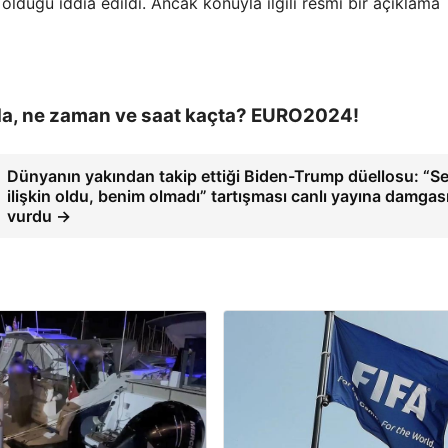
 olduğu iddia edildi. Ancak konuyla ilgili resmi bir açıklama
da, ne zaman ve saat kaçta? EURO2024!
Dünyanın yakından takip ettiği Biden-Trump düellosu: “S
ilişkin oldu, benim olmadı” tartışması canlı yayına damgas
vurdu →