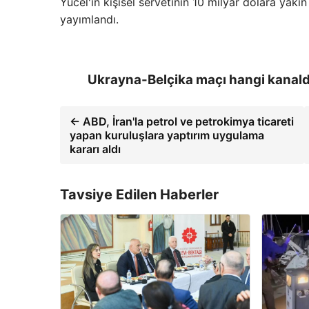
Yücel'in kişisel servetinin 10 milyar dolara yakın
yayımlandı.
Ukrayna-Belçika maçı hangi kanal
← ABD, İran'la petrol ve petrokimya ticareti
yapan kuruluşlara yaptırım uygulama
kararı aldı
Tavsiye Edilen Haberler