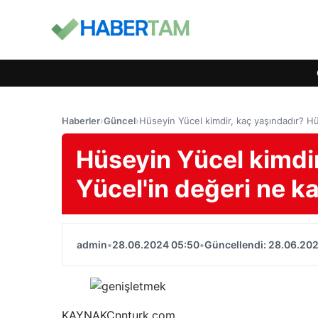
Haberler
›
Güncel
›
Hüseyin Yücel kimdir, kaç yaşındadır? H
Hüseyin Yücel kimdi
Yücel'in değeri ne k
admin
•
28.06.2024 05:50
•
Güncellendi: 28.06.20
KAYNAK
Cnnturk.com