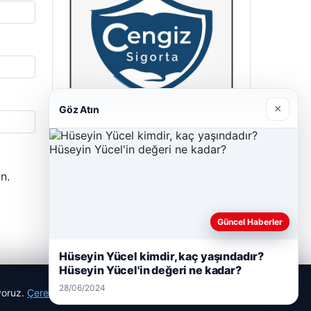
×
Göz Atın
Cengiz Sigorta
23/06/2026
n.
Güncel Haberler
Hüseyin Yücel kimdir, kaç yaşındadır?
Hüseyin Yücel'in değeri ne kadar?
28/06/2024
ıyoruz.
Çerez Politikamız
Reddet
Kabul Et