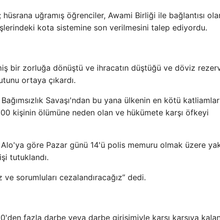
; hüsrana uğramış öğrenciler, Awami Birliği ile bağlantısı ola
şlerindeki kota sistemine son verilmesini talep ediyordu.
ş bir zorluğa dönüştü ve ihracatın düştüğü ve döviz rezerv
utunu ortaya çıkardı.
ağımsızlık Savaşı'ndan bu yana ülkenin en kötü katliamla
300 kişinin ölümüne neden olan ve hükümete karşı öfkeyi
Alo'ya göre Pazar günü 14'ü polis memuru olmak üzere yak
şi tutuklandı.
 ve sorumluları cezalandıracağız” dedi.
0'den fazla darbe veya darbe girişimiyle karşı karşıya kala