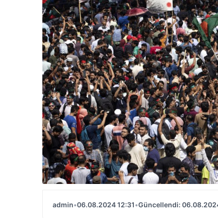
admin
•
06.08.2024 12:31
•
Güncellendi: 06.08.202