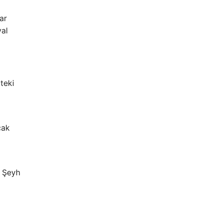
ar
yal
teki
cak
m Şeyh