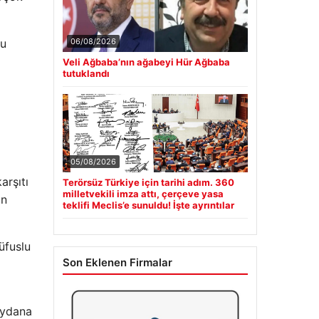
06/08/2026
nu
Veli Ağbaba’nın ağabeyi Hür Ağbaba
tutuklandı
05/08/2026
arşıtı
Terörsüz Türkiye için tarihi adım. 360
milletvekili imza attı, çerçeve yasa
un
teklifi Meclis’e sunuldu! İşte ayrıntılar
üfuslu
Son Eklenen Firmalar
eydana