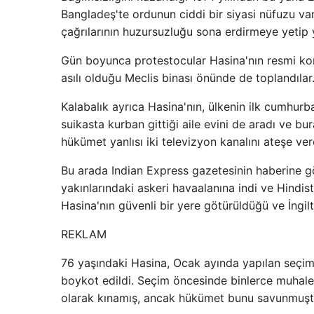
Bangladeş'te ordunun ciddi bir siyasi nüfuzu va
çağrılarının huzursuzluğu sona erdirmeye yetip y
Gün boyunca protestocular Hasina'nın resmi konu
asılı olduğu Meclis binası önünde de toplandılar
Kalabalık ayrıca Hasina'nın, ülkenin ilk cumhur
suikasta kurban gittiği aile evini de aradı ve bu
hükümet yanlısı iki televizyon kanalını ateşe ver
Bu arada Indian Express gazetesinin haberine g
yakınlarındaki askeri havaalanına indi ve Hindis
Hasina'nın güvenli bir yere götürüldüğü ve İngilt
REKLAM
76 yaşındaki Hasina, Ocak ayında yapılan seçiml
boykot edildi. Seçim öncesinde binlerce muhalef
olarak kınamış, ancak hükümet bunu savunmuşt