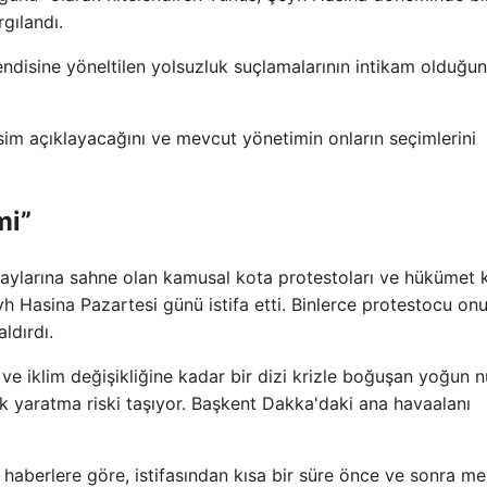
gılandı.
endisine yöneltilen yolsuzluk suçlamalarının intikam olduğu
isim açıklayacağını ve mevcut yönetimin onların seçimlerini
mi”
aylarına sahne olan kamusal kota protestoları ve hükümet k
 Hasina Pazartesi günü istifa etti. Binlerce protestocu on
ldırdı.
a ve iklim değişikliğine kadar bir dizi krizle boğuşan yoğun n
ık yaratma riski taşıyor. Başkent Dakka'daki ana havaalanı
aberlere göre, istifasından kısa bir süre önce ve sonra m