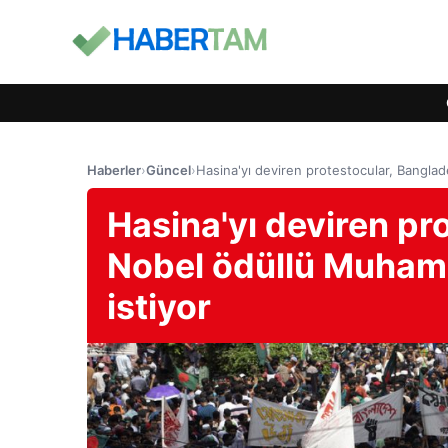
Haberler
›
Güncel
›
Hasina'yı deviren protestocular, Bangl
Hasina'yı deviren pr
Nobel ödüllü Muham
istiyor