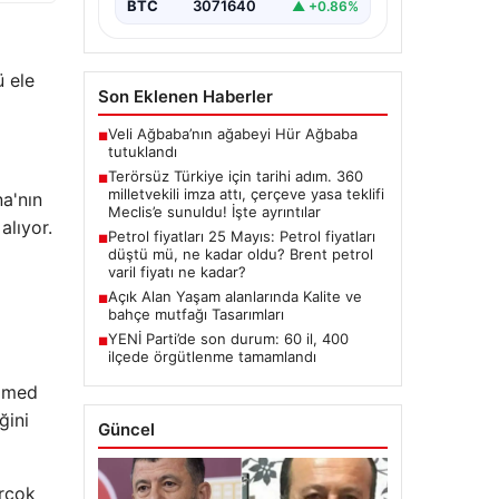
BTC
3071640
▲ +0.86%
Milletvekilinin İmzasıyla Çerçeve
Yasa Teklifi Meclis’e
Sunuldu”,”content”:”…
 ele
Son Eklenen Haberler
Veli Ağbaba’nın ağabeyi Hür Ağbaba
■
tutuklandı
Terörsüz Türkiye için tarihi adım. 360
■
milletvekili imza attı, çerçeve yasa teklifi
a'nın
Meclis’e sunuldu! İşte ayrıntılar
alıyor.
Petrol fiyatları 25 Mayıs: Petrol fiyatları
■
düştü mü, ne kadar oldu? Brent petrol
varil fiyatı ne kadar?
Açık Alan Yaşam alanlarında Kalite ve
■
bahçe mutfağı Tasarımları
YENİ Parti’de son durum: 60 il, 400
■
ilçede örgütlenme tamamlandı
ammed
ğini
Güncel
irçok