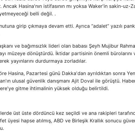
r. Ancak Hasina'nın istifasının mı yoksa Waker'in sakin-uz-
etmeyeceği belli değil. .
tuna girip çıkmaya devam etti. Ayrıca “adalet” yazılı pank
.
başkanı ve bağımsızlık lideri olan babası Şeyh Mujibur Rahma
rayı müzeye dönüştürdü. İktidar partisinin önemli bürolarını 
erek yayınlarını durdurmaya zorladılar.
öre Hasina, Pazartesi günü Dakka'dan ayrıldıktan sonra Yen
tan'ın ulusal güvenlik danışmanı Ajit Doval ile görüştü. Habe
ere'ye gitme ihtimalinin yüksek olduğu belirtildi.
erde üst üste dördüncü kez seçildi ve ana rakipleri tarafın
et üyesi hapse atılmış, ABD ve Birleşik Krallık sonucu güv
u.