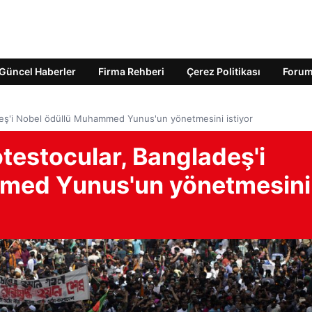
Güncel Haberler
Firma Rehberi
Çerez Politikası
Foru
adeş'i Nobel ödüllü Muhammed Yunus'un yönetmesini istiyor
otestocular, Bangladeş'i
med Yunus'un yönetmesini