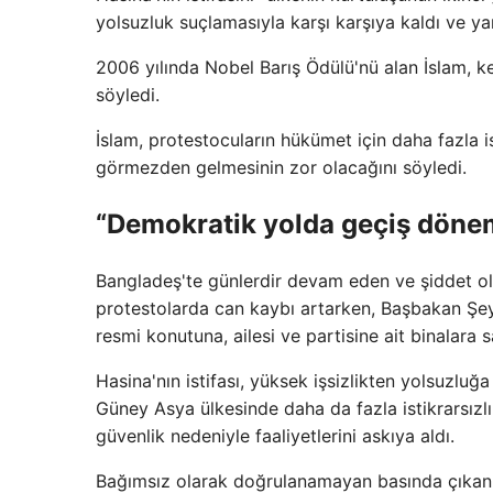
yolsuzluk suçlamasıyla karşı karşıya kaldı ve yar
2006 yılında Nobel Barış Ödülü'nü alan İslam, k
söyledi.
İslam, protestocuların hükümet için daha fazla 
görmezden gelmesinin zor olacağını söyledi.
“Demokratik yolda geçiş döne
Bangladeş'te günlerdir devam eden ve şiddet ol
protestolarda can kaybı artarken, Başbakan Şeyh
resmi konutuna, ailesi ve partisine ait binalara sa
Hasina'nın istifası, yüksek işsizlikten yolsuzluğ
Güney Asya ülkesinde daha da fazla istikrarsızl
güvenlik nedeniyle faaliyetlerini askıya aldı.
Bağımsız olarak doğrulanamayan basında çıkan h