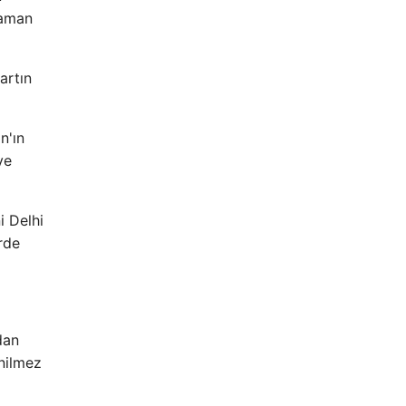
Zaman
artın
n'ın
ve
i Delhi
rde
dan
enilmez