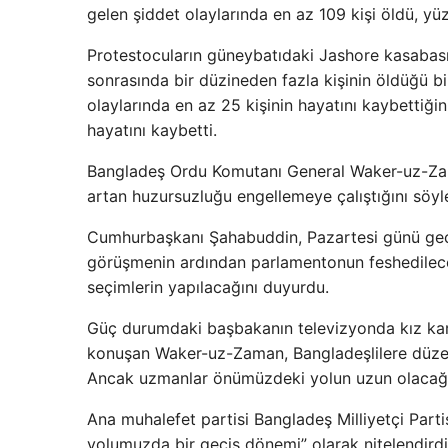
gelen şiddet olaylarında en az 109 kişi öldü, yüz
Protestocuların güneybatıdaki Jashore kasabasınd
sonrasında bir düzineden fazla kişinin öldüğü bi
olaylarında en az 25 kişinin hayatını kaybettiğin
hayatını kaybetti.
Bangladeş Ordu Komutanı General Waker-uz-Zaman
artan huzursuzluğu engellemeye çalıştığını söyl
Cumhurbaşkanı Şahabuddin, Pazartesi günü geç 
görüşmenin ardından parlamentonun feshedileceğ
seçimlerin yapılacağını duyurdu.
Güç durumdaki başbakanın televizyonda kız kard
konuşan Waker-uz-Zaman, Bangladeşlilere düze
Ancak uzmanlar önümüzdeki yolun uzun olacağı
Ana muhalefet partisi Bangladeş Milliyetçi Part
yolumuzda bir geçiş dönemi” olarak nitelendirdi