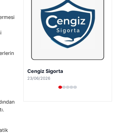
vermesi
i
rlerin
Hastaş Beton
26/05/2026
rdından
ı.
atik