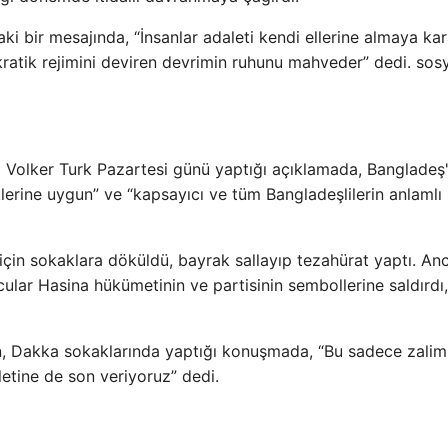
i bir mesajında, “İnsanlar adaleti kendi ellerine almaya kar
kratik rejimini deviren devrimin ruhunu mahveder” dedi. sos
ri Volker Turk Pazartesi günü yaptığı açıklamada, Bangladeş'
lerine uygun” ve “kapsayıcı ve tüm Bangladeşlilerin anlamlı
 için sokaklara döküldü, bayrak sallayıp tezahürat yaptı. An
ular Hasina hükümetinin ve partisinin sembollerine saldırdı,
kin, Dakka sokaklarında yaptığı konuşmada, “Bu sadece zali
letine de son veriyoruz” dedi.