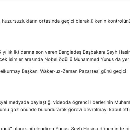
uzursuzlukların ortasında geçici olarak ülkenin kontrolünü
 yıllık iktidarına son veren Bangladeş Başbakanı Şeyh Hasin
decek isimler arasında Nobel ödüllü Muhammed Yunus da yer 
kurmay Başkanı Waker-uz-Zaman Pazartesi günü geçici
osyal medyada paylaştığı videoda öğrenci liderlerinin Muh
rumu göz önünde bulundurarak görevi devralmayı kabul etti
ci günü” olarak nitelendiren Yunus, Şeyh Hasina döneminde b