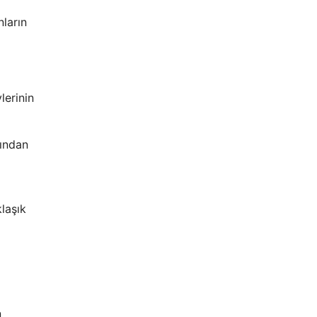
nların
lerinin
rından
laşık
n