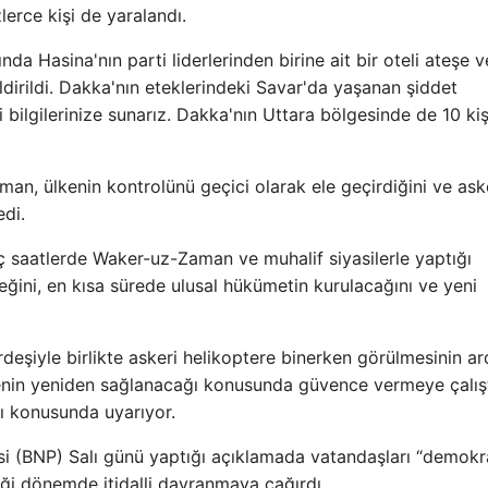
lerce kişi de yaralandı.
a Hasina'nın parti liderlerinden birine ait bir oteli ateşe 
ldirildi. Dakka'nın eteklerindeki Savar'da yaşanan şiddet
i bilgilerinize sunarız. Dakka'nın Uttara bölgesinde de 10 kiş
, ülkenin kontrolünü geçici olarak ele geçirdiğini ve aske
edi.
saatlerde Waker-uz-Zaman ve muhalif siyasilerle yaptığı
ini, en kısa sürede ulusal hükümetin kurulacağını ve yeni
eşiyle birlikte askeri helikoptere binerken görülmesinin a
nin yeniden sağlanacağı konusunda güvence vermeye çalışt
 konusunda uyarıyor.
isi (BNP) Salı günü yaptığı açıklamada vatandaşları “demokr
ği dönemde itidalli davranmaya çağırdı.