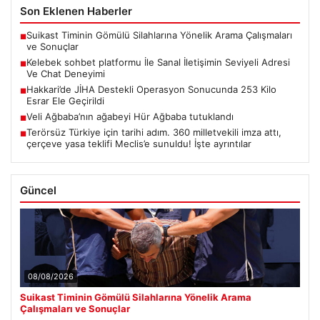
Son Eklenen Haberler
Suikast Timinin Gömülü Silahlarına Yönelik Arama Çalışmaları
■
ve Sonuçlar
Kelebek sohbet platformu İle Sanal İletişimin Seviyeli Adresi
■
Ve Chat Deneyimi
Hakkari’de JİHA Destekli Operasyon Sonucunda 253 Kilo
■
Esrar Ele Geçirildi
Veli Ağbaba’nın ağabeyi Hür Ağbaba tutuklandı
■
Terörsüz Türkiye için tarihi adım. 360 milletvekili imza attı,
■
çerçeve yasa teklifi Meclis’e sunuldu! İşte ayrıntılar
Güncel
08/08/2026
Suikast Timinin Gömülü Silahlarına Yönelik Arama
Çalışmaları ve Sonuçlar