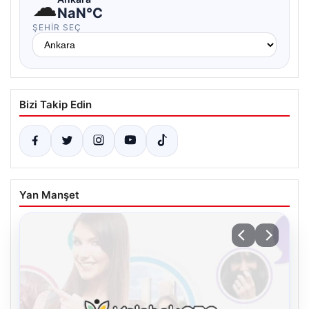
☁
NaN°C
ŞEHIR SEÇ
Bizi Takip Edin
Yan Manşet