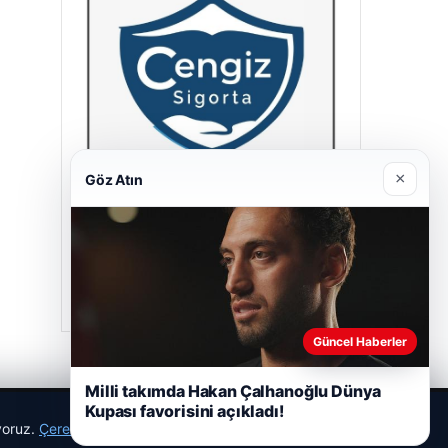
×
Göz Atın
Cengiz Sigorta
23/06/2026
Güncel Haberler
Milli takımda Hakan Çalhanoğlu Dünya
Kupası favorisini açıkladı!
ıyoruz.
Çerez Politikamız
Reddet
Kabul Et