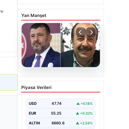
ye
Yan Manşet
06.08.2026
Veli Ağbaba’nın ağabeyi
Piyasa Verileri
Hür Ağbaba tutuklandı
USD
47.74
▲ +0.18%
EUR
55.25
▲ +0.32%
ALTIN
6660.6
▲ +2.59%