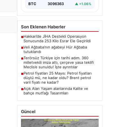
BTC
3096363
▲ +1.06%
Son Eklenen Haberler
Hakkari’de JİHA Destekli Operasyon
■
Sonucunda 253 Kilo Esrar Ele Geçirildi
Veli Ağbaba’nın ağabeyi Hür Ağbaba
■
tutuklandı
Terörsüz Türkiye için tarihi adım. 360
■
milletvekili imza attı, çerçeve yasa teklifi
Meclis’e sunuldu! İşte ayrıntılar
Petrol fiyatları 25 Mayıs: Petrol fiyatları
■
düştü mü, ne kadar oldu? Brent petrol
varil fiyatı ne kadar?
Açık Alan Yaşam alanlarında Kalite ve
■
bahçe mutfağı Tasarımları
Güncel