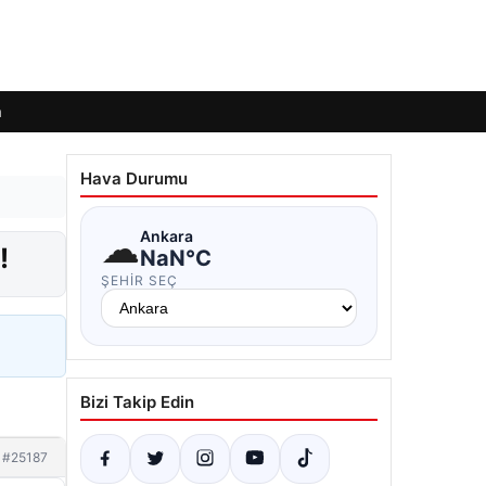
m
Hava Durumu
☁
Ankara
!
NaN°C
ŞEHIR SEÇ
Bizi Takip Edin
#25187