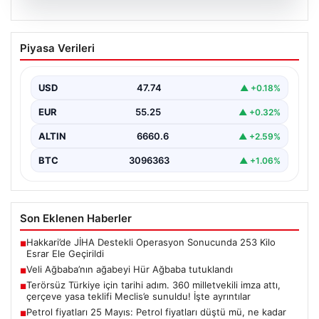
06.08.2026
Veli Ağbaba’nın ağabeyi Hür Ağbaba
Piyasa Verileri
tutuklandı
USD
47.74
▲ +0.18%
EUR
55.25
▲ +0.32%
ALTIN
6660.6
▲ +2.59%
BTC
3096363
▲ +1.06%
Son Eklenen Haberler
Hakkari’de JİHA Destekli Operasyon Sonucunda 253 Kilo
■
Esrar Ele Geçirildi
Veli Ağbaba’nın ağabeyi Hür Ağbaba tutuklandı
■
Terörsüz Türkiye için tarihi adım. 360 milletvekili imza attı,
■
çerçeve yasa teklifi Meclis’e sunuldu! İşte ayrıntılar
Petrol fiyatları 25 Mayıs: Petrol fiyatları düştü mü, ne kadar
■