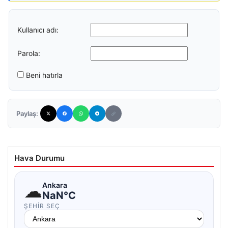
Kullanıcı adı:
Parola:
Beni hatırla
Paylaş:
Hava Durumu
☁
Ankara
NaN°C
ŞEHIR SEÇ