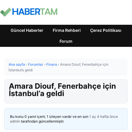
Güncel Haberler
Firma Rehberi
Çerez Politikası
Forum
Ana sayfa
›
Forumlar
›
Finans
›
Amara Diouf, Fenerbahçe için
İstanbul’a geldi
Amara Diouf, Fenerbahçe için
İstanbul’a geldi
Bu konu 0 yanıt içerir, 1 izleyen vardır ve en son
1 ay 4 hafta önce
admin
tarafından güncellenmiştir.