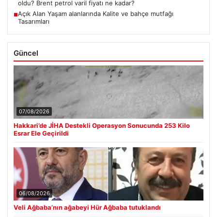
oldu? Brent petrol varil fiyatı ne kadar?
Açık Alan Yaşam alanlarında Kalite ve bahçe mutfağı
■
Tasarımları
Güncel
07/08/2026
Hakkari’de JİHA Destekli Operasyon Sonucunda 253 Kilo
Esrar Ele Geçirildi
06/08/2026
Veli Ağbaba’nın ağabeyi Hür Ağbaba tutuklandı