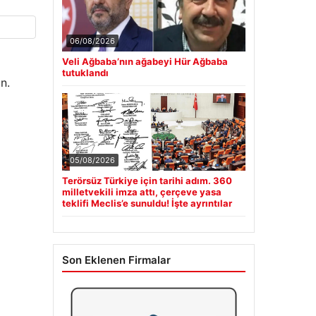
06/08/2026
Veli Ağbaba’nın ağabeyi Hür Ağbaba
tutuklandı
n.
05/08/2026
Terörsüz Türkiye için tarihi adım. 360
milletvekili imza attı, çerçeve yasa
teklifi Meclis’e sunuldu! İşte ayrıntılar
Son Eklenen Firmalar