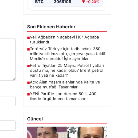
BTC
3065109
▼ -0.20%
Milletvekilinin İmzasıyla Çerçeve
Yasa Teklifi Meclis’e
Sunuldu”,”content”:”…
Son Eklenen Haberler
Veli Ağbaba’nın ağabeyi Hür Ağbaba
■
tutuklandı
Terörsüz Türkiye için tarihi adım. 360
■
milletvekili imza attı, çerçeve yasa teklifi
Meclis’e sunuldu! İşte ayrıntılar
Petrol fiyatları 25 Mayıs: Petrol fiyatları
■
düştü mü, ne kadar oldu? Brent petrol
varil fiyatı ne kadar?
Açık Alan Yaşam alanlarında Kalite ve
■
bahçe mutfağı Tasarımları
YENİ Parti’de son durum: 60 il, 400
■
ilçede örgütlenme tamamlandı
Güncel