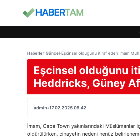
Haberler
›
Güncel
›
Eşcinsel olduğunu itiraf eden İmam Muhs
Eşcinsel olduğunu i
Heddricks, Güney Af
admin
•
17.02.2025 08:42
İmam, Cape Town yakınlarındaki Müslümanlar içi
öldürülürken, cinayetin nedeni henüz belirlenem