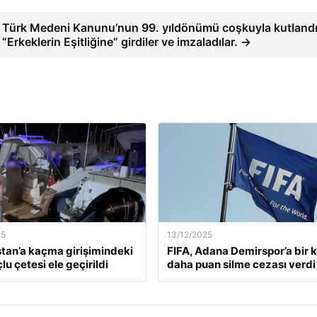
Türk Medeni Kanunu’nun 99. yıldönümü coşkuyla kutlandı
“Erkeklerin Eşitliğine” girdiler ve imzaladılar. →
25
13/12/2025
tan’a kaçma girişimindeki
FIFA, Adana Demirspor’a bir 
lu çetesi ele geçirildi
daha puan silme cezası verdi