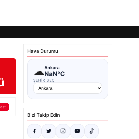
m
Hava Durumu
☁
Ankara
NaN°C
ü
ŞEHIR SEÇ
rest
Bizi Takip Edin