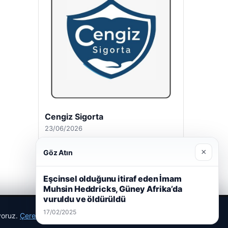
Cengiz Sigorta
23/06/2026
×
Göz Atın
Eşcinsel olduğunu itiraf eden İmam
Muhsin Heddricks, Güney Afrika’da
vuruldu ve öldürüldü
17/02/2025
ıyoruz.
Çerez Politikamız
Reddet
Kabul Et