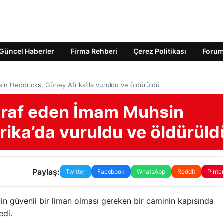
Güncel Haberler
Firma Rehberi
Çerez Politikası
Foru
in Heddricks, Güney Afrika’da vuruldu ve öldürüldü
tiraf eden İmam Muhsin
rika’da vuruldu ve öldürüld
Paylaş:
Twitter
Facebook
WhatsApp
Reddit
Pinte
n güvenli bir liman olması gereken bir caminin kapısında
edi.