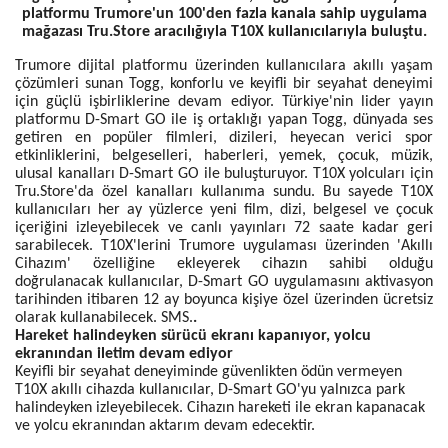
platformu Trumore'un 100'den fazla kanala sahip uygulama
mağazası Tru.Store aracılığıyla T10X kullanıcılarıyla buluştu.
Trumore dijital platformu üzerinden kullanıcılara akıllı yaşam
çözümleri sunan Togg, konforlu ve keyifli bir seyahat deneyimi
için güçlü işbirliklerine devam ediyor. Türkiye'nin lider yayın
platformu D-Smart GO ile iş ortaklığı yapan Togg, dünyada ses
getiren en popüler filmleri, dizileri, heyecan verici spor
etkinliklerini, belgeselleri, haberleri, yemek, çocuk, müzik,
ulusal kanalları D-Smart GO ile buluşturuyor. T10X yolcuları için
Tru.Store'da özel kanalları kullanıma sundu. Bu sayede T10X
kullanıcıları her ay yüzlerce yeni film, dizi, belgesel ve çocuk
içeriğini izleyebilecek ve canlı yayınları 72 saate kadar geri
sarabilecek. T10X'lerini Trumore uygulaması üzerinden 'Akıllı
Cihazım' özelliğine ekleyerek cihazın sahibi olduğu
doğrulanacak kullanıcılar, D-Smart GO uygulamasını aktivasyon
tarihinden itibaren 12 ay boyunca kişiye özel üzerinden ücretsiz
olarak kullanabilecek. SMS.
.
Hareket halindeyken sürücü ekranı kapanıyor, yolcu
ekranından iletim devam ediyor
Keyifli bir seyahat deneyiminde güvenlikten ödün vermeyen
T10X akıllı cihazda kullanıcılar, D-Smart GO'yu yalnızca park
halindeyken izleyebilecek. Cihazın hareketi ile ekran kapanacak
ve yolcu ekranından aktarım devam edecektir.