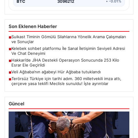
BTC
3096212
• -0.01%
Son Eklenen Haberler
Suikast Timinin Gömülü Silahlarına Yönelik Arama Çalışmaları
■
ve Sonuçlar
Kelebek sohbet platformu İle Sanal İletişimin Seviyeli Adresi
■
Ve Chat Deneyimi
Hakkari’de JİHA Destekli Operasyon Sonucunda 253 Kilo
■
Esrar Ele Geçirildi
Veli Ağbaba’nın ağabeyi Hür Ağbaba tutuklandı
■
Terörsüz Türkiye için tarihi adım. 360 milletvekili imza attı,
■
çerçeve yasa teklifi Meclis’e sunuldu! İşte ayrıntılar
Güncel