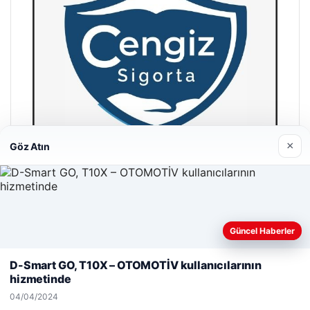
×
Göz Atın
Hastaş Beton
26/05/2026
Güncel Haberler
Web sitemizi nasıl kullandığınızı daha iyi anlayabilmek,
deneyiminizi kişiselleştirmek ve geliştirmek amacıyla çerezler
D-Smart GO, T10X – OTOMOTİV kullanıcılarının
kullanıyoruz.
Çerez Politikamız
hizmetinde
Reddet
Kabul Et
04/04/2024