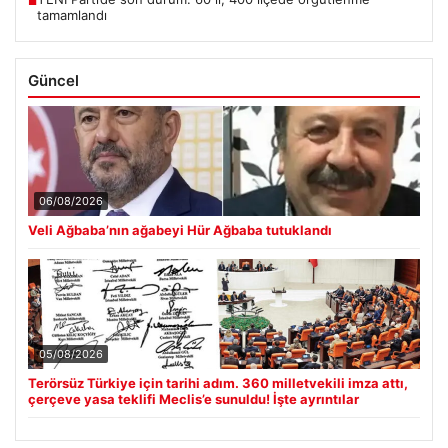
■
tamamlandı
Güncel
06/08/2026
Veli Ağbaba’nın ağabeyi Hür Ağbaba tutuklandı
05/08/2026
Terörsüz Türkiye için tarihi adım. 360 milletvekili imza attı,
çerçeve yasa teklifi Meclis’e sunuldu! İşte ayrıntılar