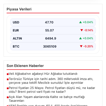
Terörsüz Türkiye için tarihi adım. 360
Piyasa Verileri
milletvekili imza attı, çerçeve yasa
teklifi Meclis’e sunuldu! İşte ayrıntılar
USD
47.70
▲ +0.04%
{“title”:”Terörsüz Türkiye İçin Önemli Hukuki Adım: 360
Milletvekilinin İmzasıyla Çerçeve Yasa Teklifi Meclis’e
EUR
55.07
▼ -0.14%
Sunuldu”,”content”:”…
ALTIN
6494.9
▲ +0.04%
BTC
3065109
▼ -0.20%
Son Eklenen Haberler
Veli Ağbaba’nın ağabeyi Hür Ağbaba tutuklandı
■
Terörsüz Türkiye için tarihi adım. 360 milletvekili imza attı,
■
çerçeve yasa teklifi Meclis’e sunuldu! İşte ayrıntılar
Petrol fiyatları 25 Mayıs: Petrol fiyatları düştü mü, ne kadar
■
oldu? Brent petrol varil fiyatı ne kadar?
Açık Alan Yaşam alanlarında Kalite ve bahçe mutfağı
■
Tasarımları
YENİ Parti’de son durum: 60 il, 400 ilçede örgütlenme