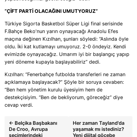
“ÇİFT PARTİ OLACAĞINI UMUTYORUZ”
Türkiye Sigorta Basketbol Süper Ligi final serisinde
F.Bahçe Beko'nun yarın oynayacağı Anadolu Efes
maçına değinen Kızılhan, şunları söyledi: “Aslında öyle
oldu. İki kat kutlamayı umuyoruz. 2-0 öndeyiz. Kendi
evimizde oynayacağız. Umarım iyi bir başlangıç ​​yapıp
yeni döneme kupayla başlayabiliriz” dedi.
Kızılhan: “Fenerbahçe futbolda transferleri ne zaman
açıklamaya başlayacak?” Şöyle bir soruya cevaben:
“Ben hem yönetim kurulu üyesiyim hem de
destekçisiyim. “Ben de bekliyorum, göreceğiz” diye
cevap verdi.
← Belçika Başbakanı
Her zaman Tayland'da
De Croo, Avrupa
yaşamak mı istediniz?
seçimlerindeki
Yeni dijital göçebe