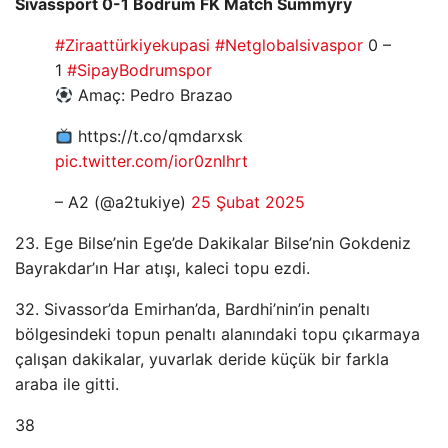
Sivassport 0-1 Bodrum FK Match Summyry
#Ziraattürkiyekupasi
#Netglobalsivaspor
0 –
1
#SipayBodrumspor
Amaç: Pedro Brazao
https://t.co/qmdarxsk
pic.twitter.com/ior0znlhrt
– A2 (@a2tukiye)
25 Şubat 2025
23. Ege Bilse’nin Ege’de Dakikalar Bilse’nin Gokdeniz
Bayrakdar’ın Har atışı, kaleci topu ezdi.
32. Sivassor’da Emirhan’da, Bardhi’nin’in penaltı
bölgesindeki topun penaltı alanındaki topu çıkarmaya
çalışan dakikalar, yuvarlak deride küçük bir farkla
araba ile gitti.
38