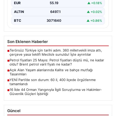
EUR
55.19
▲ +0.18%
ALTIN
6497.1
▲ +0.02%
BTC
3071640
▲ +0.86%
Son Eklenen Haberler
Terörsüz Türkiye için tarihi adım. 360 milletvekili imza attı,
■
çerçeve yasa teklifi Meclis’e sunuldu! İşte ayrıntılar
Petrol fiyatları 25 Mayıs: Petrol fiyatları düştü mü, ne kadar
■
oldu? Brent petrol varil fiyatı ne kadar?
Açık Alan Yaşam alanlarında Kalite ve bahçe mutfağı
■
Tasarımları
YENİ Parti’de son durum: 60 il, 400 ilçede örgütlenme
■
tamamlandı
16 İlde 44 Orman Yangınıyla İlgili Soruşturma ve Hakimler-
■
Güvenlik Güçleri İşbirliği
Güncel