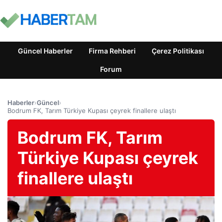
Güncel Haberler
Firma Rehberi
Çerez Politikası
Forum
Haberler
›
Güncel
›
Bodrum FK, Tarım Türkiye Kupası çeyrek finallere ulaştı
Bodrum FK, Tarım
Türkiye Kupası çeyrek
finallere ulaştı