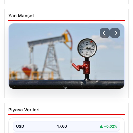
Yan Manşet
05.08.2026
Petrol fiyatları 25 Mayıs: Petrol fiyatları
Piyasa Verileri
düştü mü, ne kadar oldu? Brent petrol
varil fiyatı ne kadar?
USD
47.60
▲ +0.02%