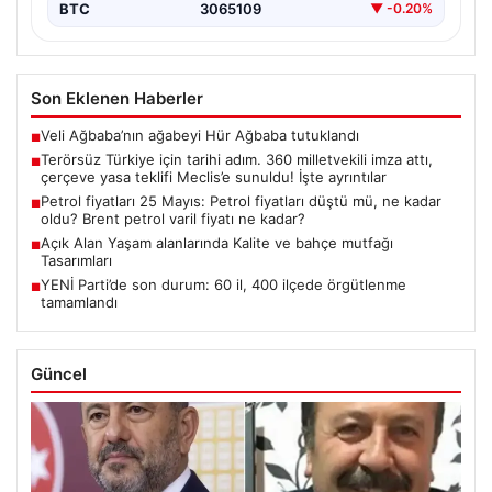
BTC
3065109
▼ -0.20%
Son Eklenen Haberler
Veli Ağbaba’nın ağabeyi Hür Ağbaba tutuklandı
■
Terörsüz Türkiye için tarihi adım. 360 milletvekili imza attı,
■
çerçeve yasa teklifi Meclis’e sunuldu! İşte ayrıntılar
Petrol fiyatları 25 Mayıs: Petrol fiyatları düştü mü, ne kadar
■
oldu? Brent petrol varil fiyatı ne kadar?
Açık Alan Yaşam alanlarında Kalite ve bahçe mutfağı
■
Tasarımları
YENİ Parti’de son durum: 60 il, 400 ilçede örgütlenme
■
tamamlandı
Güncel