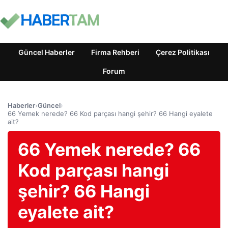
Güncel Haberler
Firma Rehberi
Çerez Politikası
Forum
Haberler
›
Güncel
›
66 Yemek nerede? 66 Kod parçası hangi şehir? 66 Hangi eyalete
ait?
66 Yemek nerede? 66
Kod parçası hangi
şehir? 66 Hangi
eyalete ait?