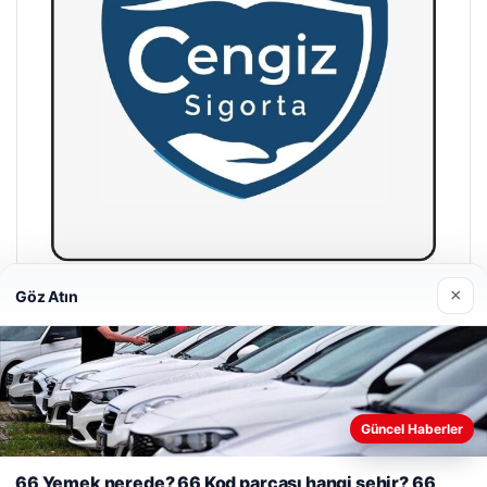
×
Göz Atın
Hastaş Beton
26/05/2026
Güncel Haberler
Web sitemizi nasıl kullandığınızı daha iyi anlayabilmek,
deneyiminizi kişiselleştirmek ve geliştirmek amacıyla çerezler
66 Yemek nerede? 66 Kod parçası hangi şehir? 66