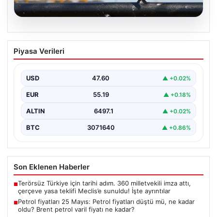
05.08.2026
Petrol fiyatları 25 Mayıs: Petrol fiyatları
Piyasa Verileri
düştü mü, ne kadar oldu? Brent petrol
varil fiyatı ne kadar?
USD
47.60
▲ +0.02%
EUR
55.19
▲ +0.18%
ALTIN
6497.1
▲ +0.02%
BTC
3071640
▲ +0.86%
Son Eklenen Haberler
Terörsüz Türkiye için tarihi adım. 360 milletvekili imza attı,
■
çerçeve yasa teklifi Meclis’e sunuldu! İşte ayrıntılar
Petrol fiyatları 25 Mayıs: Petrol fiyatları düştü mü, ne kadar
■
oldu? Brent petrol varil fiyatı ne kadar?