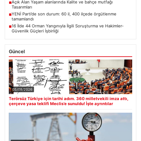
Açık Alan Yaşam alanlarında Kalite ve bahçe mutfağı
■
Tasarımları
YENİ Parti’de son durum: 60 il, 400 ilçede örgütlenme
■
tamamlandı
16 İlde 44 Orman Yangınıyla İlgili Soruşturma ve Hakimler-
■
Güvenlik Güçleri İşbirliği
Güncel
05/08/2026
Terörsüz Türkiye için tarihi adım. 360 milletvekili imza attı,
çerçeve yasa teklifi Meclis’e sunuldu! İşte ayrıntılar