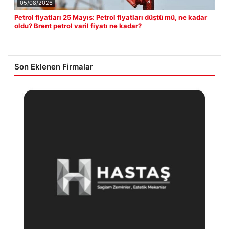
05/08/2026
Petrol fiyatları 25 Mayıs: Petrol fiyatları düştü mü, ne kadar
oldu? Brent petrol varil fiyatı ne kadar?
Son Eklenen Firmalar