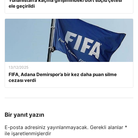
Yunanistan’a kaçma girişimindeki dört suçlu çetesi
ele geçirildi
13/12/2025
FIFA, Adana Demirspor’a bir kez daha puan silme
cezası verdi
Bir yanıt yazın
E-posta adresiniz yayınlanmayacak.
Gerekli alanlar
*
ile işaretlenmişlerdir