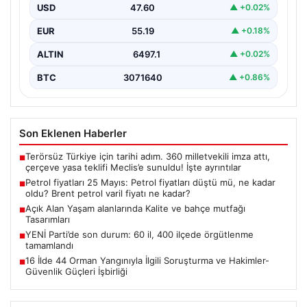
USD
47.60
▲ +0.02%
EUR
55.19
▲ +0.18%
ALTIN
6497.1
▲ +0.02%
BTC
3071640
▲ +0.86%
Son Eklenen Haberler
Terörsüz Türkiye için tarihi adım. 360 milletvekili imza attı,
■
çerçeve yasa teklifi Meclis’e sunuldu! İşte ayrıntılar
Petrol fiyatları 25 Mayıs: Petrol fiyatları düştü mü, ne kadar
■
oldu? Brent petrol varil fiyatı ne kadar?
Açık Alan Yaşam alanlarında Kalite ve bahçe mutfağı
■
Tasarımları
YENİ Parti’de son durum: 60 il, 400 ilçede örgütlenme
■
tamamlandı
16 İlde 44 Orman Yangınıyla İlgili Soruşturma ve Hakimler-
■
Güvenlik Güçleri İşbirliği