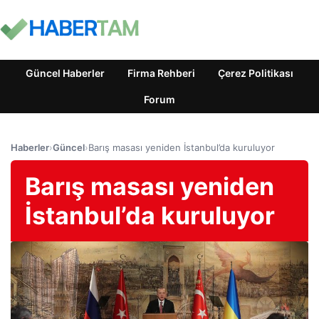
Güncel Haberler
Firma Rehberi
Çerez Politikası
Forum
Haberler
›
Güncel
›
Barış masası yeniden İstanbul’da kuruluyor
Barış masası yeniden
İstanbul’da kuruluyor