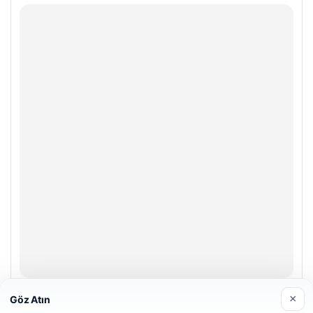
Hastaş Beton
×
Göz Atın
26/05/2026