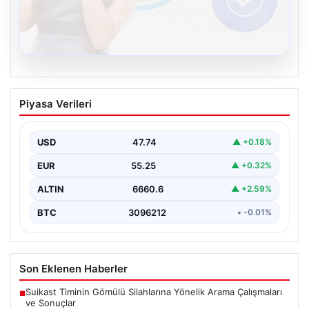
08.08.2026
Kelebek sohbet platformu İle Sanal
Piyasa Verileri
İletişimin Seviyeli Adresi Ve Chat
Deneyimi
USD
47.74
▲ +0.18%
İnternet çağında insanların kaliteli bir tarzda irtibat
oluşturması büyük bir değer ifade etmektedir. Halen…
EUR
55.25
▲ +0.32%
ALTIN
6660.6
▲ +2.59%
BTC
3096212
• -0.01%
Son Eklenen Haberler
Suikast Timinin Gömülü Silahlarına Yönelik Arama Çalışmaları
■
ve Sonuçlar