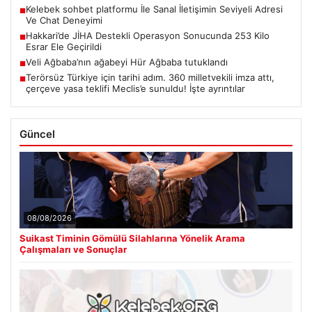
Kelebek sohbet platformu İle Sanal İletişimin Seviyeli Adresi
■
Ve Chat Deneyimi
Hakkari’de JİHA Destekli Operasyon Sonucunda 253 Kilo
■
Esrar Ele Geçirildi
Veli Ağbaba’nın ağabeyi Hür Ağbaba tutuklandı
■
Terörsüz Türkiye için tarihi adım. 360 milletvekili imza attı,
■
çerçeve yasa teklifi Meclis’e sunuldu! İşte ayrıntılar
Güncel
08/08/2026
Suikast Timinin Gömülü Silahlarına Yönelik Arama
Çalışmaları ve Sonuçlar