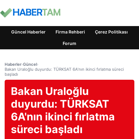
Güncel Haberler
Firma Rehberi
Çerez Politikası
Forum
Haberler
›
Güncel
›
Bakan Uraloğlu duyurdu: TÜRKSAT 6A'nın ikinci fırlatma süreci
başladı
Bakan Uraloğlu
duyurdu: TÜRKSAT
6A'nın ikinci fırlatma
süreci başladı