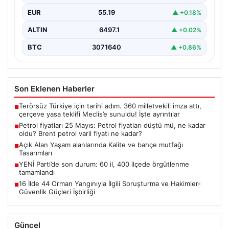
EUR
55.19
▲ +0.18%
ALTIN
6497.1
▲ +0.02%
BTC
3071640
▲ +0.86%
Son Eklenen Haberler
Terörsüz Türkiye için tarihi adım. 360 milletvekili imza attı,
■
çerçeve yasa teklifi Meclis’e sunuldu! İşte ayrıntılar
Petrol fiyatları 25 Mayıs: Petrol fiyatları düştü mü, ne kadar
■
oldu? Brent petrol varil fiyatı ne kadar?
Açık Alan Yaşam alanlarında Kalite ve bahçe mutfağı
■
Tasarımları
YENİ Parti’de son durum: 60 il, 400 ilçede örgütlenme
■
tamamlandı
16 İlde 44 Orman Yangınıyla İlgili Soruşturma ve Hakimler-
■
Güvenlik Güçleri İşbirliği
Güncel