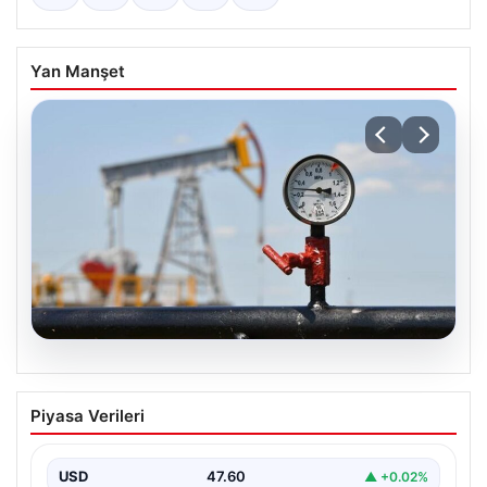
Yan Manşet
05.08.2026
Petrol fiyatları 25 Mayıs: Petrol fiyatları
Piyasa Verileri
düştü mü, ne kadar oldu? Brent petrol
varil fiyatı ne kadar?
USD
47.60
▲ +0.02%