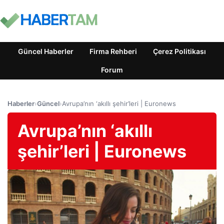
Güncel Haberler
Firma Rehberi
Çerez Politikası
Forum
Haberler
›
Güncel
›
Avrupa’nın ‘akıllı şehir’leri | Euronews
Avrupa’nın ‘akıllı
şehir’leri | Euronews