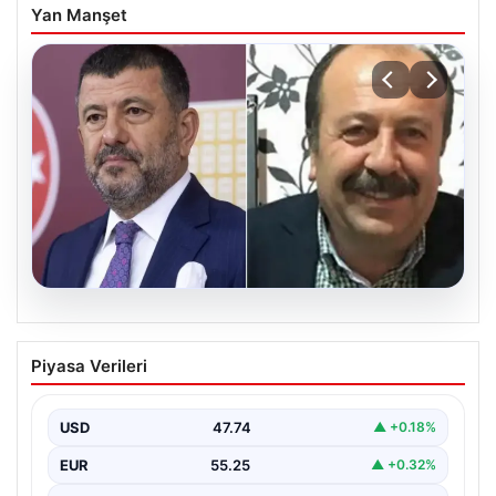
Yan Manşet
06.08.2026
Veli Ağbaba’nın ağabeyi Hür Ağbaba
Piyasa Verileri
tutuklandı
USD
47.74
▲ +0.18%
EUR
55.25
▲ +0.32%