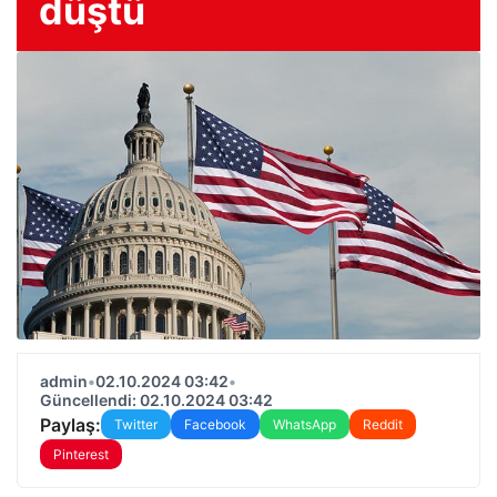
düştü
admin
•
02.10.2024 03:42
•
Güncellendi: 02.10.2024 03:42
Paylaş:
Twitter
Facebook
WhatsApp
Reddit
Pinterest