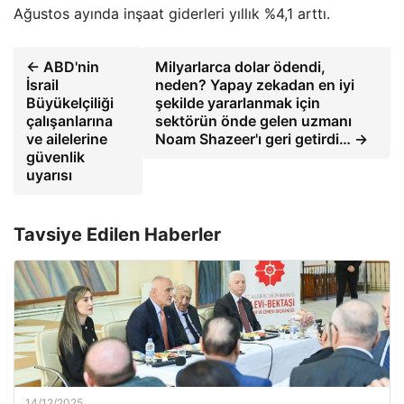
Ağustos ayında inşaat giderleri yıllık %4,1 arttı.
← ABD'nin
Milyarlarca dolar ödendi,
İsrail
neden? Yapay zekadan en iyi
Büyükelçiliği
şekilde yararlanmak için
çalışanlarına
sektörün önde gelen uzmanı
ve ailelerine
Noam Shazeer'ı geri getirdi… →
güvenlik
uyarısı
Tavsiye Edilen Haberler
14/12/2025