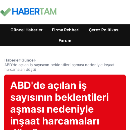
Güncel Haberler
Firma Rehberi
Çerez Politikası
Forum
Haberler
›
Güncel
›
ABD'de açılan iş sayısının beklentileri aşması nedeniyle inşaat
harcamaları düştü
ABD'de açılan iş
sayısının beklentileri
aşması nedeniyle
inşaat harcamaları