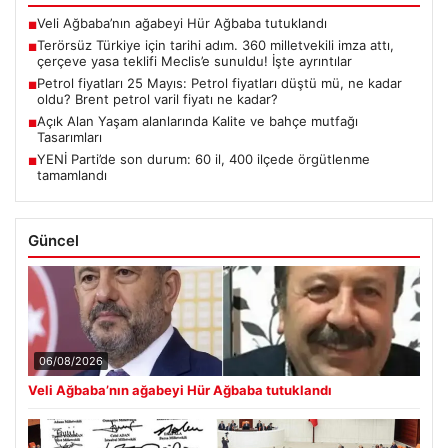
Veli Ağbaba’nın ağabeyi Hür Ağbaba tutuklandı
■
Terörsüz Türkiye için tarihi adım. 360 milletvekili imza attı,
■
çerçeve yasa teklifi Meclis’e sunuldu! İşte ayrıntılar
Petrol fiyatları 25 Mayıs: Petrol fiyatları düştü mü, ne kadar
■
oldu? Brent petrol varil fiyatı ne kadar?
Açık Alan Yaşam alanlarında Kalite ve bahçe mutfağı
■
Tasarımları
YENİ Parti’de son durum: 60 il, 400 ilçede örgütlenme
■
tamamlandı
Güncel
06/08/2026
Veli Ağbaba’nın ağabeyi Hür Ağbaba tutuklandı