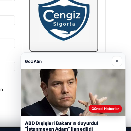
×
Göz Atın
Hastaş Beton
26/05/2026
n.
Güncel Haberler
ABD Dışişleri Bakanı’nı duyurdu!
“İstenmeyen Adam” ilan edildi