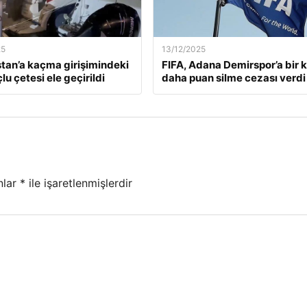
25
13/12/2025
tan’a kaçma girişimindeki
FIFA, Adana Demirspor’a bir 
lu çetesi ele geçirildi
daha puan silme cezası verdi
nlar
*
ile işaretlenmişlerdir