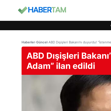
Haberler
›
Güncel
›
ABD Dışişleri Bakanı’nı duyurdu! “İstenm
ABD Dışişleri Bakanı
Adam” ilan edildi