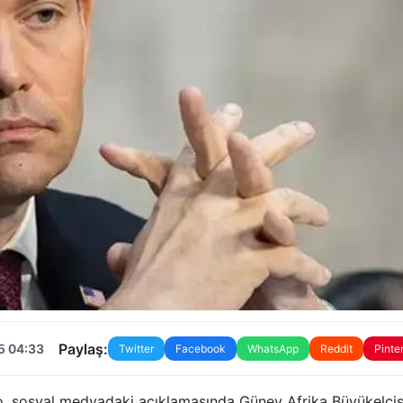
Paylaş:
5 04:33
Twitter
Facebook
WhatsApp
Reddit
Pinte
bio, sosyal medyadaki açıklamasında Güney Afrika Büyükelçi