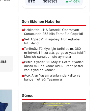
BTC
3096363
▲ +1.06%
Son Eklenen Haberler
Hakkari’de JİHA Destekli Operasyon
■
Sonucunda 253 Kilo Esrar Ele Geçirildi
Veli Ağbaba’nın ağabeyi Hür Ağbaba
■
tutuklandı
Terörsüz Türkiye için tarihi adım. 360
■
milletvekili imza attı, çerçeve yasa teklifi
Meclis’e sunuldu! İşte ayrıntılar
cına
Petrol fiyatları 25 Mayıs: Petrol fiyatları
■
düştü mü, ne kadar oldu? Brent petrol
varil fiyatı ne kadar?
Açık Alan Yaşam alanlarında Kalite ve
■
bahçe mutfağı Tasarımları
Güncel