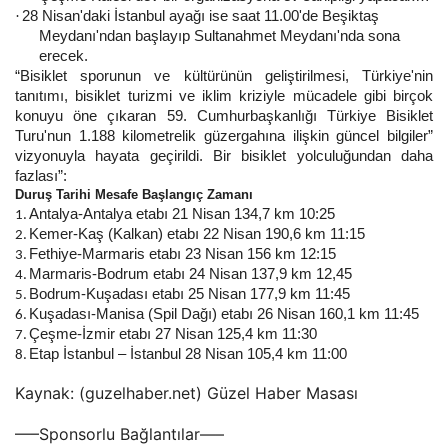
28 Nisan'daki İstanbul ayağı ise saat 11.00'de Beşiktaş
·
Meydanı'ndan başlayıp Sultanahmet Meydanı'nda sona
erecek.
“Bisiklet sporunun ve kültürünün geliştirilmesi, Türkiye'nin
tanıtımı, bisiklet turizmi ve iklim kriziyle mücadele gibi birçok
konuyu öne çıkaran 59. Cumhurbaşkanlığı Türkiye Bisiklet
Turu'nun 1.188 kilometrelik güzergahına ilişkin güncel bilgiler”
vizyonuyla hayata geçirildi. Bir bisiklet yolculuğundan daha
fazlası”:
Duruş Tarihi Mesafe Başlangıç ​​Zamanı
Antalya-Antalya etabı 21 Nisan 134,7 km 10:25
1.
Kemer-Kaş (Kalkan) etabı 22 Nisan 190,6 km 11:15
2.
Fethiye-Marmaris etabı 23 Nisan 156 km 12:15
3.
Marmaris-Bodrum etabı 24 Nisan 137,9 km 12,45
4.
Bodrum-Kuşadası etabı 25 Nisan 177,9 km 11:45
5.
Kuşadası-Manisa (Spil Dağı) etabı 26 Nisan 160,1 km 11:45
6.
Çeşme-İzmir etabı 27 Nisan 125,4 km 11:30
7.
Etap İstanbul – İstanbul 28 Nisan 105,4 km 11:00
8.
Kaynak: (guzelhaber.net) Güzel Haber Masası
—–Sponsorlu Bağlantılar—–