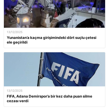
13/12/2025
Yunanistan’a kaçma girişimindeki dört suçlu çetesi
ele geçirildi
13/12/2025
FIFA, Adana Demirspor’a bir kez daha puan silme
cezası verdi