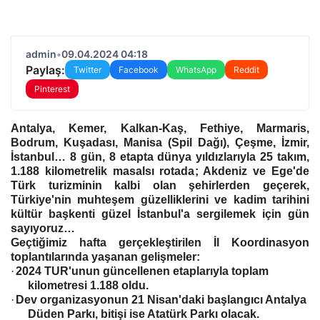
admin
•
09.04.2024 04:18
Paylaş:
Twitter
Facebook
WhatsApp
Reddit
Pinterest
Antalya, Kemer, Kalkan-Kaş, Fethiye, Marmaris,
Bodrum, Kuşadası, Manisa (Spil Dağı), Çeşme, İzmir,
İstanbul… 8 gün, 8 etapta dünya yıldızlarıyla 25 takım,
1.188 kilometrelik masalsı rotada; Akdeniz ve Ege'de
Türk turizminin kalbi olan şehirlerden geçerek,
Türkiye'nin muhteşem güzelliklerini ve kadim tarihini
kültür başkenti güzel İstanbul'a sergilemek için gün
sayıyoruz…
Geçtiğimiz hafta gerçekleştirilen İl Koordinasyon
toplantılarında yaşanan gelişmeler:
·
2024 TUR'unun güncellenen etaplarıyla toplam
kilometresi 1.188 oldu.
·
Dev organizasyonun 21 Nisan'daki başlangıcı Antalya
Düden Parkı, bitişi ise Atatürk Parkı olacak.