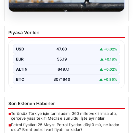
05.08.2026
Petrol fiyatları 25 Mayıs: Petrol fiyatları
Piyasa Verileri
düştü mü, ne kadar oldu? Brent petrol
varil fiyatı ne kadar?
USD
47.60
▲ +0.02%
EUR
55.19
▲ +0.18%
ALTIN
6497.1
▲ +0.02%
BTC
3071640
▲ +0.86%
Son Eklenen Haberler
Terörsüz Türkiye için tarihi adım. 360 milletvekili imza attı,
■
çerçeve yasa teklifi Meclis’e sunuldu! İşte ayrıntılar
Petrol fiyatları 25 Mayıs: Petrol fiyatları düştü mü, ne kadar
■
oldu? Brent petrol varil fiyatı ne kadar?