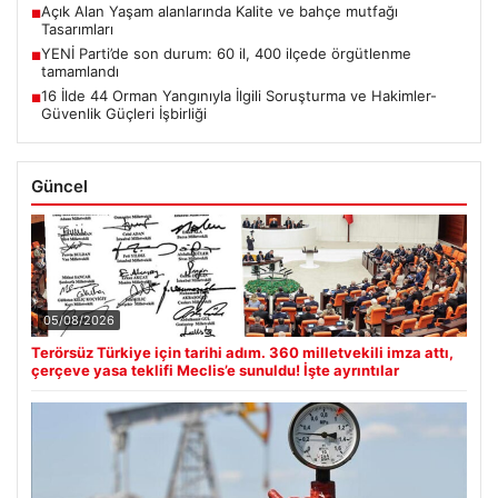
Açık Alan Yaşam alanlarında Kalite ve bahçe mutfağı
■
Tasarımları
YENİ Parti’de son durum: 60 il, 400 ilçede örgütlenme
■
tamamlandı
16 İlde 44 Orman Yangınıyla İlgili Soruşturma ve Hakimler-
■
Güvenlik Güçleri İşbirliği
Güncel
05/08/2026
Terörsüz Türkiye için tarihi adım. 360 milletvekili imza attı,
çerçeve yasa teklifi Meclis’e sunuldu! İşte ayrıntılar