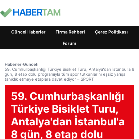
Güncel Haberler
Firma Rehberi
Çerez Politikası
Forum
Haberler
›
Güncel
›
59. Cumhurbaşkanlığı Türkiye Bisiklet Turu, Antalya'dan İstanbul'a 8
gün, 8 etap dolu programıyla tüm spor tutkunlarını eşsiz yarışa
tanıklık etmeye etaplara davet ediyor – SPORT
59. Cumhurbaşkanlığı
Türkiye Bisiklet Turu,
Antalya'dan İstanbul'a
8 gün, 8 etap dolu