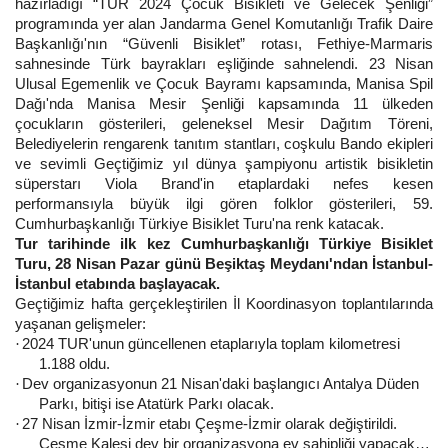
hazırladığı “TUR 2024 Çocuk Bisikleti ve Gelecek Şenliği”
programında yer alan Jandarma Genel Komutanlığı Trafik Daire
Başkanlığı'nın “Güvenli Bisiklet” rotası, Fethiye-Marmaris
sahnesinde Türk bayrakları eşliğinde sahnelendi. 23 Nisan
Ulusal Egemenlik ve Çocuk Bayramı kapsamında, Manisa Spil
Dağı'nda Manisa Mesir Şenliği kapsamında 11 ülkeden
çocukların gösterileri, geleneksel Mesir Dağıtım Töreni,
Belediyelerin rengarenk tanıtım stantları, coşkulu Bando ekipleri
ve sevimli Geçtiğimiz yıl dünya şampiyonu artistik bisikletin
süperstarı Viola Brand'in etaplardaki nefes kesen
performansıyla büyük ilgi gören folklor gösterileri, 59.
Cumhurbaşkanlığı Türkiye Bisiklet Turu'na renk katacak.
Tur tarihinde ilk kez Cumhurbaşkanlığı Türkiye Bisiklet
Turu, 28 Nisan Pazar günü Beşiktaş Meydanı'ndan İstanbul-
İstanbul etabında başlayacak.
Geçtiğimiz hafta gerçekleştirilen İl Koordinasyon toplantılarında
yaşanan gelişmeler:
2024 TUR'unun güncellenen etaplarıyla toplam kilometresi
·
1.188 oldu.
Dev organizasyonun 21 Nisan'daki başlangıcı Antalya Düden
·
Parkı, bitişi ise Atatürk Parkı olacak.
27 Nisan İzmir-İzmir etabı Çeşme-İzmir olarak değiştirildi.
·
Çeşme Kalesi dev bir organizasyona ev sahipliği yapacak…