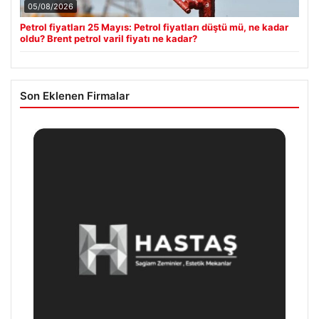
05/08/2026
Petrol fiyatları 25 Mayıs: Petrol fiyatları düştü mü, ne kadar
oldu? Brent petrol varil fiyatı ne kadar?
Son Eklenen Firmalar