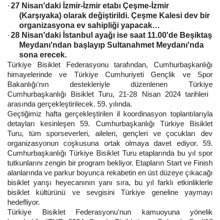
·
27 Nisan'daki İzmir-İzmir etabı Çeşme-İzmir
(Karşıyaka) olarak değiştirildi. Çeşme Kalesi dev bir
organizasyona ev sahipliği yapacak…
·
28 Nisan'daki İstanbul ayağı ise saat 11.00'de Beşiktaş
Meydanı'ndan başlayıp Sultanahmet Meydanı'nda
sona erecek.
Türkiye Bisiklet Federasyonu tarafından, Cumhurbaşkanlığı
himayelerinde ve Türkiye Cumhuriyeti Gençlik ve Spor
Bakanlığı'nın destekleriyle düzenlenen Türkiye
Cumhurbaşkanlığı Bisiklet Turu, 21-28 Nisan 2024 tarihleri ​​
arasında gerçekleştirilecek. 59. yılında.
Geçtiğimiz hafta gerçekleştirilen il koordinasyon toplantılarıyla
detayları kesinleşen 59. Cumhurbaşkanlığı Türkiye Bisiklet
Turu, tüm sporseverleri, aileleri, gençleri ve çocukları dev
organizasyonun coşkusuna ortak olmaya davet ediyor. 59.
Cumhurbaşkanlığı Türkiye Bisiklet Turu etaplarında bu yıl spor
tutkunlarını zengin bir program bekliyor. Etapların Start ve Finish
alanlarında ve parkur boyunca rekabetin en üst düzeye çıkacağı
bisiklet yarışı heyecanının yanı sıra, bu yıl farklı etkinliklerle
bisiklet kültürünü ve sevgisini Türkiye geneline yaymayı
hedefliyor.
Türkiye Bisiklet Federasyonu'nun kamuoyuna yönelik