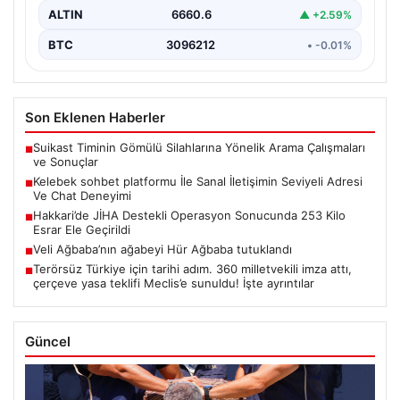
ALTIN
6660.6
▲ +2.59%
BTC
3096212
• -0.01%
Son Eklenen Haberler
Suikast Timinin Gömülü Silahlarına Yönelik Arama Çalışmaları
■
ve Sonuçlar
Kelebek sohbet platformu İle Sanal İletişimin Seviyeli Adresi
■
Ve Chat Deneyimi
Hakkari’de JİHA Destekli Operasyon Sonucunda 253 Kilo
■
Esrar Ele Geçirildi
Veli Ağbaba’nın ağabeyi Hür Ağbaba tutuklandı
■
Terörsüz Türkiye için tarihi adım. 360 milletvekili imza attı,
■
çerçeve yasa teklifi Meclis’e sunuldu! İşte ayrıntılar
Güncel