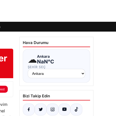
m
Hava Durumu
er
☁
Ankara
NaN°C
ŞEHIR SEÇ
rest
Bizi Takip Edin
evim
nel