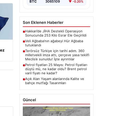
BTC
3065109
▼ -0.20%
Son Eklenen Haberler
Hakkari’de JİHA Destekli Operasyon
■
Sonucunda 253 Kilo Esrar Ele Geçirildi
Veli Ağbaba’nın ağabeyi Hür Ağbaba
■
tutuklandı
kez
Terörsüz Türkiye için tarihi adım. 360
■
milletvekili imza attı, çerçeve yasa teklifi
Meclis’e sunuldu! İşte ayrıntılar
Petrol fiyatları 25 Mayıs: Petrol fiyatları
■
düştü mü, ne kadar oldu? Brent petrol
varil fiyatı ne kadar?
Açık Alan Yaşam alanlarında Kalite ve
■
bahçe mutfağı Tasarımları
Güncel