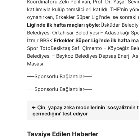
Koordinatörü Zeki Pehlivan, Prof. Dr. Yaşar Sev
katılımıyla kulüp temsilcileri katıldı. THF'nin yö
oynanırken, Erkekler Süper Ligi'nde ise sonraki
Ligi'nde ilk hafta maçları şöyle:
Üsküdar Belediye
Belediyesi Ortahisar Belediyesi – Adasokağı Sp
İzmir BBSK
Erkekler Süper Ligi'nde ilk hafta ma
Spor TotoBeşiktaş Safi Çimento – Köyceğiz Bele
Belediyesi – Beykoz BelediyesiDepsaş Enerji As
Masası
—–Sponsorlu Bağlantılar—–
—–Sponsorlu Bağlantılar—–
← Çin, yapay zeka modellerinin 'sosyalizmin t
içermediğini' test ediyor
Tavsiye Edilen Haberler