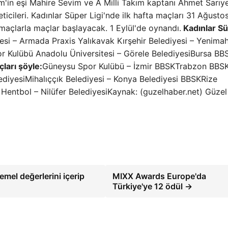
im'in eşi Mahire Sevim ve A Milli Takım kaptanı Ahmet Sarıye
neticileri. Kadınlar Süper Ligi'nde ilk hafta maçları 31 Ağustos
 maçlarla maçlar başlayacak. 1 Eylül'de oynandı.
Kadınlar S
si – Armada Praxis Yalıkavak Kırşehir Belediyesi – Yenimah
or Kulübü Anadolu Üniversitesi – Görele BelediyesiBursa BB
çları şöyle:
Güneysu Spor Kulübü – İzmir BBSKTrabzon BBSK
diyesiMihalıççık Belediyesi – Konya Belediyesi BBSKRize
 Hentbol – Nilüfer BelediyesiKaynak: (guzelhaber.net) Güze
emel değerlerini içerip
MIXX Awards Europe'da
Türkiye'ye 12 ödül →