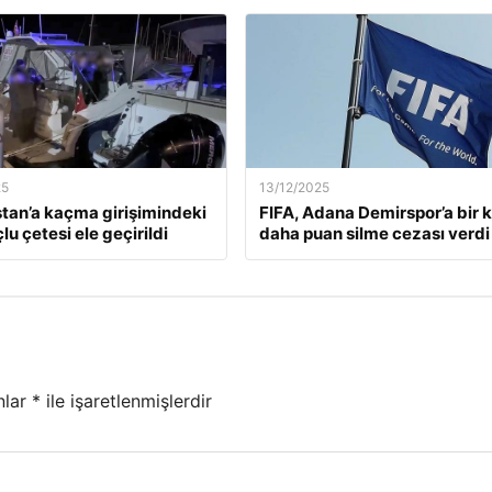
25
13/12/2025
tan’a kaçma girişimindeki
FIFA, Adana Demirspor’a bir 
lu çetesi ele geçirildi
daha puan silme cezası verdi
nlar
*
ile işaretlenmişlerdir