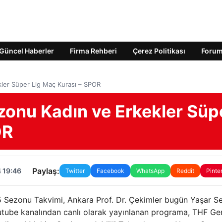
Güncel Haberler
Firma Rehberi
Çerez Politikası
Foru
ler Süper Lig Maç Kurası – SPOR
onu Kadın ve Erkekler Süp
OR
Paylaş:
 19:46
Twitter
Facebook
WhatsApp
Reddit
Pinte
5 Sezonu Takvimi, Ankara Prof. Dr. Çekimler bugün Yaşar S
utube kanalından canlı olarak yayınlanan programa, THF Ge