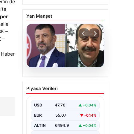
r'in de
'ta
Yan Manşet
üper
alle
SK –
 –
l Haber
06.08.2026
Veli Ağbaba’nın ağabeyi
Piyasa Verileri
Hür Ağbaba tutuklandı
USD
47.70
▲ +0.04%
EUR
55.07
▼ -0.14%
ALTIN
6494.9
▲ +0.04%