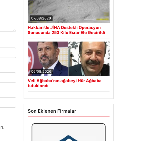
07/08/2026
Hakkari’de JİHA Destekli Operasyon
Sonucunda 253 Kilo Esrar Ele Geçirildi
06/08/2026
Veli Ağbaba’nın ağabeyi Hür Ağbaba
tutuklandı
Son Eklenen Firmalar
n.