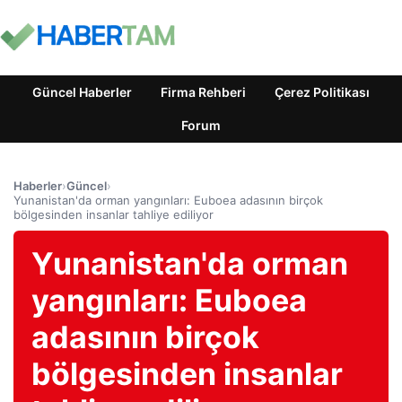
Güncel Haberler
Firma Rehberi
Çerez Politikası
Forum
Haberler
›
Güncel
›
Yunanistan'da orman yangınları: Euboea adasının birçok
bölgesinden insanlar tahliye ediliyor
Yunanistan'da orman
yangınları: Euboea
adasının birçok
bölgesinden insanlar