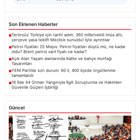
Son Eklenen Haberler
Terörsüz Türkiye için tarihi adım. 360 milletvekili imza attı,
■
çerçeve yasa teklifi Meclis’e sunuldu! İşte ayrıntılar
Petrol fiyatları 25 Mayıs: Petrol fiyatları düştü mü, ne kadar
■
oldu? Brent petrol varil fiyatı ne kadar?
Açık Alan Yaşam alanlarında Kalite ve bahçe mutfağı
■
Tasarımları
YENİ Parti’de son durum: 60 il, 400 ilçede örgütlenme
■
tamamlandı
16 İlde 44 Orman Yangınıyla İlgili Soruşturma ve Hakimler-
■
Güvenlik Güçleri İşbirliği
Güncel