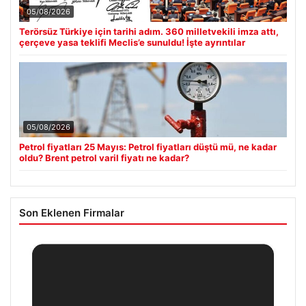
05/08/2026
Terörsüz Türkiye için tarihi adım. 360 milletvekili imza attı,
çerçeve yasa teklifi Meclis’e sunuldu! İşte ayrıntılar
05/08/2026
Petrol fiyatları 25 Mayıs: Petrol fiyatları düştü mü, ne kadar
oldu? Brent petrol varil fiyatı ne kadar?
Son Eklenen Firmalar