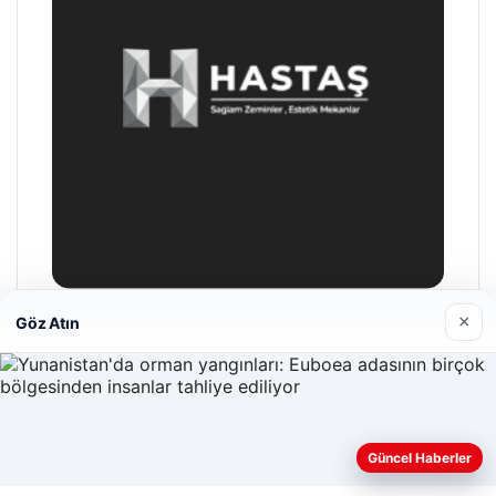
×
Göz Atın
Hastaş Beton
26/05/2026
Güncel Haberler
Web sitemizi nasıl kullandığınızı daha iyi anlayabilmek,