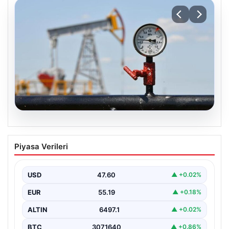
05.08.2026
Petrol fiyatları 25 Mayıs: Petrol fiyatları
Piyasa Verileri
düştü mü, ne kadar oldu? Brent petrol
varil fiyatı ne kadar?
USD
47.60
▲ +0.02%
EUR
55.19
▲ +0.18%
ALTIN
6497.1
▲ +0.02%
BTC
3071640
▲ +0.86%