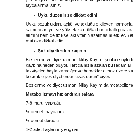
faydalanmalısınız.
Uyku düzeninize dikkat edin!
Uyku bozuklukları, açlığı ve tokluğu etkileyen hormonlard
salınımı artıyor ve yüksek kalorili/karbonhidratlı gıda
alımını hem de fiziksel aktivitenin azalmasını etkiler. Y
mutlaka dikkat edin.
Şok diyetlerden kaçının
Beslenme ve diyet uzmanı Nilay Kayım, şunları söyledi: “
kaybına neden oluyor. Tartıda hızla azalan bu rakamlar 
takviyeleri başta karaciğer ve böbrekler olmak üzere sağlı
kesinlikle şok diyetlerden uzak durun” diyor.
Beslenme ve diyet uzmanı Nilay Kayım da metabolizmayı 
Metabolizmayı hızlandıran salata
7-8 marul yaprağı,
½ demet maydanoz
½ demet dereotu
1-2 adet haşlanmış enginar