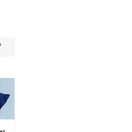
e
kez