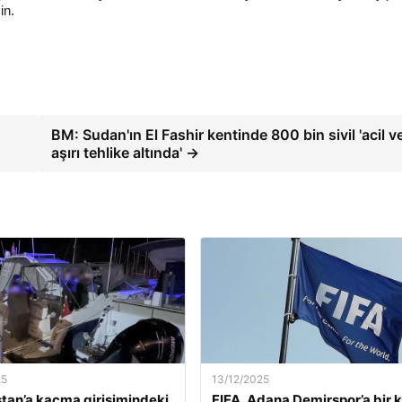
in.
BM: Sudan'ın El Fashir kentinde 800 bin sivil 'acil v
aşırı tehlike altında' →
25
13/12/2025
tan’a kaçma girişimindeki
FIFA, Adana Demirspor’a bir 