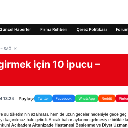
Güncel Haberler
Firma Rehberi
Çerez Politikası
Foru
 – SAĞLIK
irmek için 10 ipucu –
Paylaş:
4 13:24
Twitter
Facebook
WhatsApp
Reddit
Pinte
ve su tüketiminin azalması, hem de uzun geceler nedeniyle gece geç 
kaçınılmaz hale getirdi. Ancak bahar aylarının gelmesiyle birlikte ko
ümkün!
Acıbadem Altunizade Hastanesi Beslenme ve Diyet Uzmanı