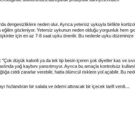
a dengesizliklere neden olur. Ayrıca yetersiz uykuyla birlikte kortizo
lara eğilim gözleniyor. Yetersiz uykunun neden olduğu yorgunluk hem gı
etişkinler için en az 7-8 saat uyku önerilir. Bu nedenle uyku düzeninize
Çok düşük kalorili ya da tek tip besin içeren şok diyetler kas ve sıv
aslında yağ kaybını yansıtmıyor. Ayrıca bu amaçla kontrolsüz kullanı
ğa ciddi zararlar verebilir, hatta ölümcül risklere yol açabilir. Bu ne
hızlandıran bir salata ve ödemi attıracak bir içecek tarifi verdi…