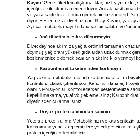
Kayım
“Gece tüketilen atıştırmalıklar, hızlı yiyecekler
içeriği ve kilo alımına neden oluyor. Ancak basit ama et
ve yaza sağlıklı ve formda girmek hiç de zor değil. Şok d
diyor. Beslenme ve diyet uzmanı Nilay Kayım, yaz aylar
Ayrıca “metabolizmayı hızlandıran bir salata” ve “ödemi ha
Yağ tüketimini sıfıra düşürmeyin
Diyet deyince aklımıza yağ tüketimini tamamen ortadan k
doymuş yağ oranı yüksek gıdalardan uzak durmak gerekir.
beslenmenize eklemek sanılanın aksine kilo vermeyi kol
Karbonhidrat tüketiminden korkmayın
Yağ yakma metabolizmasında karbonhidrat alımı büyük ön
kontrolsüz olarak çıkarılması; Kendinizi daha aç hisse
olabilir. Porsiyonları kontrol ederken beslenmenize sağlık
kepekli makarna, yulaf vb.) eklemelisiniz; Karbonhidrat iç
diyetinizden çıkarmalısınız.
Düşük protein alımından kaçının
Yetersiz protein alımı; Metabolik hızı ve kas sentezini 
kazanımına yönelik egzersizlere yeterli protein alımı eşli
protein içeriğini artırabilirsiniz.