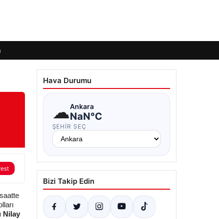
m
Hava Durumu
☁
Ankara
NaN°C
ŞEHIR SEÇ
rest
Bizi Takip Edin
saatte
lları
 Nilay