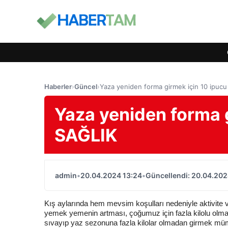
Haberler
›
Güncel
›
Yaza yeniden forma girmek için 10 ipucu
Yaza yeniden forma g
SAĞLIK
admin
•
20.04.2024 13:24
•
Güncellendi: 20.04.202
Kış aylarında hem mevsim koşulları nedeniyle aktivite 
yemek yemenin artması, çoğumuz için fazla kilolu olmayı 
sıvayıp yaz sezonuna fazla kilolar olmadan girmek m