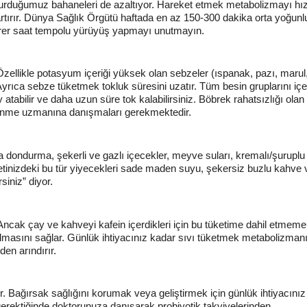
durduğumuz bahaneleri de azaltıyor. Hareket etmek metabolizmayı hız
rtırır. Dünya Sağlık Örgütü haftada en az 150-300 dakika orta yoğunl
 birer saat tempolu yürüyüş yapmayı unutmayın.
 Özellikle potasyum içeriği yüksek olan sebzeler (ıspanak, pazı, marul
Ayrıca sebze tüketmek tokluk süresini uzatır. Tüm besin gruplarını iç
atabilir ve daha uzun süre tok kalabilirsiniz. Böbrek rahatsızlığı olan
eslenme uzmanına danışmaları gerekmektedir.
 dondurma, şekerli ve gazlı içecekler, meyve suları, kremalı/şurupl
iyetinizdeki bu tür yiyecekleri sade maden suyu, şekersiz buzlu kahve 
siniz” diyor.
 Ancak çay ve kahveyi kafein içerdikleri için bu tüketime dahil etmemel
lmasını sağlar. Günlük ihtiyacınız kadar sıvı tüketmek metabolizmanı
den arındırır.
ir. Bağırsak sağlığını korumak veya geliştirmek için günlük ihtiyacınız o
, gerektiğinde doktorunuza danışarak probiyotik takviyelerinden