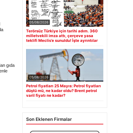
05/08/2026
l
da
Terörsüz Türkiye için tarihi adım. 360
milletvekili imza attı, çerçeve yasa
teklifi Meclis’e sunuldu! İşte ayrıntılar
ı
lan gıda
denle
05/08/2026
Petrol fiyatları 25 Mayıs: Petrol fiyatları
düştü mü, ne kadar oldu? Brent petrol
varil fiyatı ne kadar?
Son Eklenen Firmalar