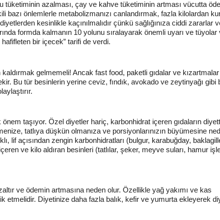
, su tüketiminin azalması, çay ve kahve tüketiminin artması vücutta ö
kili bazı önlemlerle metabolizmanızı canlandırmak, fazla kilolardan k
iyetlerden kesinlikle kaçınılmalıdır çünkü sağlığınıza ciddi zararlar ve
ında formda kalmanın 10 yolunu sıralayarak önemli uyarı ve tüyolar 
fifleten bir içecek” tarifi de verdi.
aldırmak gelmemeli! Ancak fast food, paketli gıdalar ve kızartmalar 
 Bu tür besinlerin yerine ceviz, fındık, avokado ve zeytinyağı gibi b
aylaştırır.
em taşıyor. Özel diyetler hariç, karbonhidrat içeren gıdaların diyet
tmenize, tatlıya düşkün olmanıza ve porsiyonlarınızın büyümesine ne
lı, lif açısından zengin karbonhidratları (bulgur, karabuğday, baklagill
eren ve kilo aldıran besinleri (tatlılar, şeker, meyve suları, hamur işle
azaltır ve ödemin artmasına neden olur. Özellikle yağ yakımı ve kas
k etmelidir. Diyetinize daha fazla balık, kefir ve yumurta ekleyerek diy