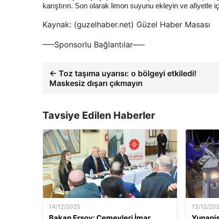
karıştırın. Son olarak limon suyunu ekleyin ve afiyetle iç
Kaynak: (guzelhaber.net) Güzel Haber Masası
—–Sponsorlu Bağlantılar—–
← Toz taşıma uyarısı: o bölgeyi etkiledi!
Maskesiz dışarı çıkmayın
Tavsiye Edilen Haberler
14/12/2025
13/12/20
Bakan Ersoy: Cemevleri İmar
Yunanis