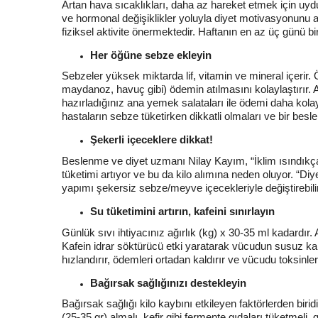
Artan hava sıcaklıkları, daha az hareket etmek için uy
ve hormonal değişiklikler yoluyla diyet motivasyonunu a
fiziksel aktivite önermektedir. Haftanın en az üç günü
Her öğüne sebze ekleyin
Sebzeler yüksek miktarda lif, vitamin ve mineral içerir.
maydanoz, havuç gibi) ödemin atılmasını kolaylaştırır. 
hazırladığınız ana yemek salataları ile ödemi daha kolay 
hastaların sebze tüketirken dikkatli olmaları ve bir b
Şekerli içeceklere dikkat!
Beslenme ve diyet uzmanı Nilay Kayım, “İklim ısındıkça
tüketimi artıyor ve bu da kilo alımına neden oluyor. “D
yapımı şekersiz sebze/meyve içecekleriyle değiştirebilir
Su tüketimini artırın, kafeini sınırlayın
Günlük sıvı ihtiyacınız ağırlık (kg) x 30-35 ml kadardır.
Kafein idrar söktürücü etki yaratarak vücudun susuz ka
hızlandırır, ödemleri ortadan kaldırır ve vücudu toksinler
Bağırsak sağlığınızı destekleyin
Bağırsak sağlığı kilo kaybını etkileyen faktörlerden birid
(25-35 gr) almalı, kefir gibi fermente gıdaları tüketmeli