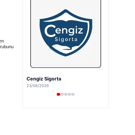
hen
 grubunu
Hastaş Beton
26/05/2026