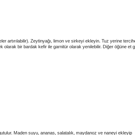
r artırılabilir). Zeytinyağı, limon ve sirkeyi ekleyin. Tuz yerine terci
k olarak bir bardak kefir ile garnitür olarak yenilebilir. Diğer öğüne et
oğutulur. Maden suyu, ananas, salatalık, maydanoz ve naneyi ekleyip