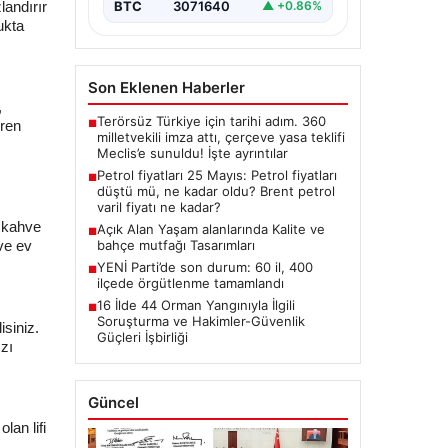
landırır
BTC
3071640
▲ +0.86%
ukta
Son Eklenen Haberler
,
Terörsüz Türkiye için tarihi adım. 360
■
eren
milletvekili imza attı, çerçeve yasa teklifi
Meclis’e sunuldu! İşte ayrıntılar
Petrol fiyatları 25 Mayıs: Petrol fiyatları
■
düştü mü, ne kadar oldu? Brent petrol
varil fiyatı ne kadar?
u kahve
Açık Alan Yaşam alanlarında Kalite ve
■
bahçe mutfağı Tasarımları
ve ev
YENİ Parti’de son durum: 60 il, 400
■
ilçede örgütlenme tamamlandı
16 İlde 44 Orman Yangınıyla İlgili
■
Soruşturma ve Hakimler-Güvenlik
isiniz.
Güçleri İşbirliği
zı
Güncel
lan lifi