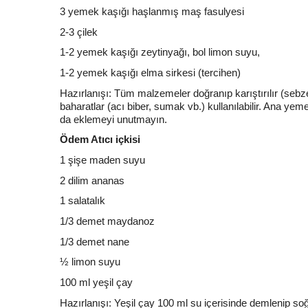
3 yemek kaşığı haşlanmış maş fasulyesi
2-3 çilek
1-2 yemek kaşığı zeytinyağı, bol limon suyu,
1-2 yemek kaşığı elma sirkesi (tercihen)
Hazırlanışı: Tüm malzemeler doğranıp karıştırılır (sebzele
baharatlar (acı biber, sumak vb.) kullanılabilir. Ana yeme
da eklemeyi unutmayın.
Ödem Atıcı içkisi
1 şişe maden suyu
2 dilim ananas
1 salatalık
1/3 demet maydanoz
1/3 demet nane
½ limon suyu
100 ml yeşil çay
Hazırlanışı: Yeşil çay 100 ml su içerisinde demlenip s