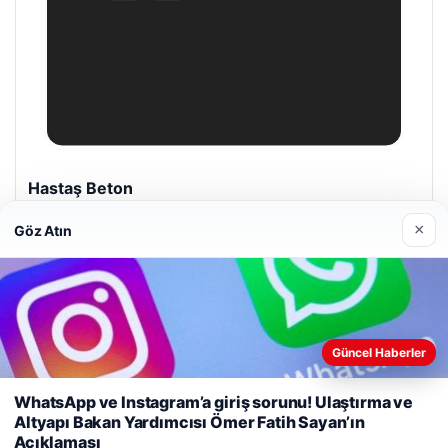
Hastaş Beton
26/05/2026
×
Göz Atın
Güncel Haberler
© 2026 Haber Tam – Güncel Haberler
Web sitemizi nasıl kullandığınızı daha iyi anlayabilmek,
WhatsApp ve Instagram’a giriş sorunu! Ulaştırma ve
malta dil okulları
|
lemagrup.com.tr
deneyiminizi kişiselleştirmek ve geliştirmek amacıyla çerezler
Altyapı Bakan Yardımcısı Ömer Fatih Sayan’ın
ub
cio
kullanıyoruz.
Çerez Politikamız
Açıklaması