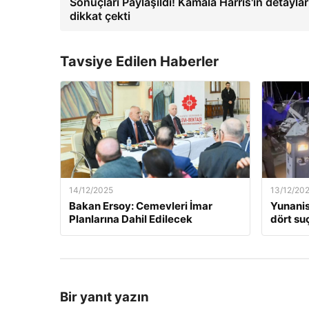
Sonuçları Paylaşıldı! Kamala Harris'in detaylar
dikkat çekti
Tavsiye Edilen Haberler
14/12/2025
13/12/20
Bakan Ersoy: Cemevleri İmar
Yunanis
Planlarına Dahil Edilecek
dört suç
Bir yanıt yazın