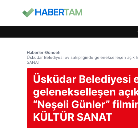
Haberler
›
Güncel
›
Üsküdar Belediyesi ev sahipliğinde gelenekselleşen açık ha
SANAT
Üsküdar Belediyesi e
gelenekselleşen açık
“Neşeli Günler” filmi
KÜLTÜR SANAT