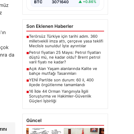
BTC
3071640
▲ +0.86%
ümüz
z
Son Eklenen Haberler
'ın
Terörsüz Türkiye için tarihi adım. 360
■
milletvekili imza attı, çerçeve yasa teklifi
Meclis’e sunuldu! İşte ayrıntılar
 çok
Petrol fiyatları 25 Mayıs: Petrol fiyatları
■
onra da
düştü mü, ne kadar oldu? Brent petrol
varil fiyatı ne kadar?
Açık Alan Yaşam alanlarında Kalite ve
■
bahçe mutfağı Tasarımları
YENİ Parti’de son durum: 60 il, 400
■
ilçede örgütlenme tamamlandı
16 İlde 44 Orman Yangınıyla İlgili
■
Soruşturma ve Hakimler-Güvenlik
Güçleri İşbirliği
Güncel
ını