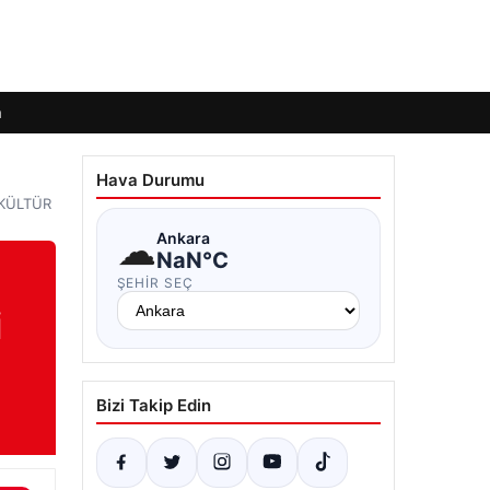
m
Hava Durumu
– KÜLTÜR
☁
Ankara
NaN°C
ŞEHIR SEÇ
i
Bizi Takip Edin