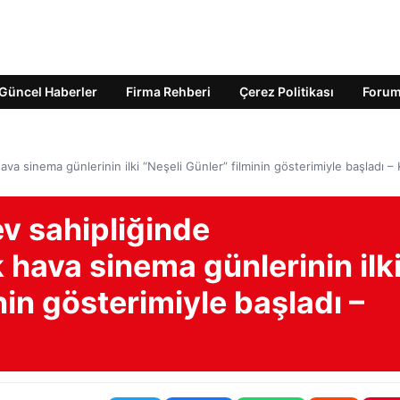
Güncel Haberler
Firma Rehberi
Çerez Politikası
Foru
va sinema günlerinin ilki “Neşeli Günler” filminin gösterimiyle başladı 
v sahipliğinde
 hava sinema günlerinin ilk
nin gösterimiyle başladı –