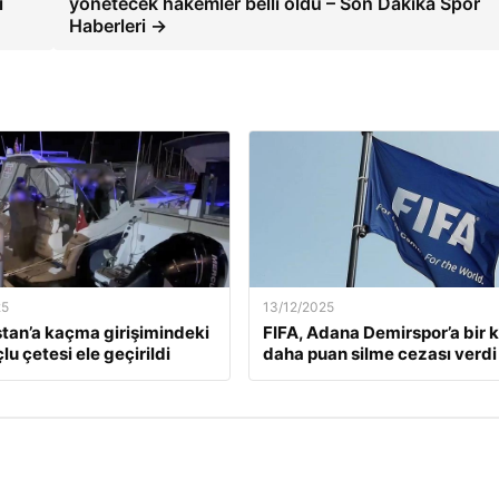
ı
yönetecek hakemler belli oldu – Son Dakika Spor
Haberleri →
25
13/12/2025
tan’a kaçma girişimindeki
FIFA, Adana Demirspor’a bir 
lu çetesi ele geçirildi
daha puan silme cezası verdi