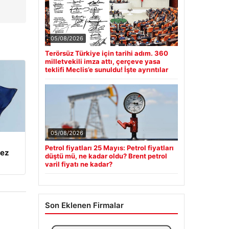
05/08/2026
Terörsüz Türkiye için tarihi adım. 360
milletvekili imza attı, çerçeve yasa
teklifi Meclis’e sunuldu! İşte ayrıntılar
05/08/2026
Petrol fiyatları 25 Mayıs: Petrol fiyatları
kez
düştü mü, ne kadar oldu? Brent petrol
varil fiyatı ne kadar?
Son Eklenen Firmalar