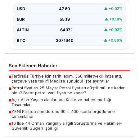
varil fiyatı ne kadar?
USD
47.60
▲ +0.02%
EUR
55.19
▲ +0.18%
ALTIN
6497.1
▲ +0.02%
BTC
3071640
▲ +0.86%
Son Eklenen Haberler
Terörsüz Türkiye için tarihi adım. 360 milletvekili imza attı,
■
çerçeve yasa teklifi Meclis’e sunuldu! İşte ayrıntılar
Petrol fiyatları 25 Mayıs: Petrol fiyatları düştü mü, ne kadar
■
oldu? Brent petrol varil fiyatı ne kadar?
Açık Alan Yaşam alanlarında Kalite ve bahçe mutfağı
■
Tasarımları
YENİ Parti’de son durum: 60 il, 400 ilçede örgütlenme
■
tamamlandı
16 İlde 44 Orman Yangınıyla İlgili Soruşturma ve Hakimler-
■
Güvenlik Güçleri İşbirliği