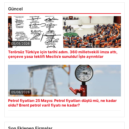
Güncel
05/08/2026
Terörsüz Türkiye için tarihi adım. 360 milletvekili imza attı,
çerçeve yasa teklifi Meclis’e sunuldu! İşte ayrıntılar
05/08/2026
Petrol fiyatları 25 Mayıs: Petrol fiyatları düştü mü, ne kadar
oldu? Brent petrol varil fiyatı ne kadar?
Son Eklenen Firmalar