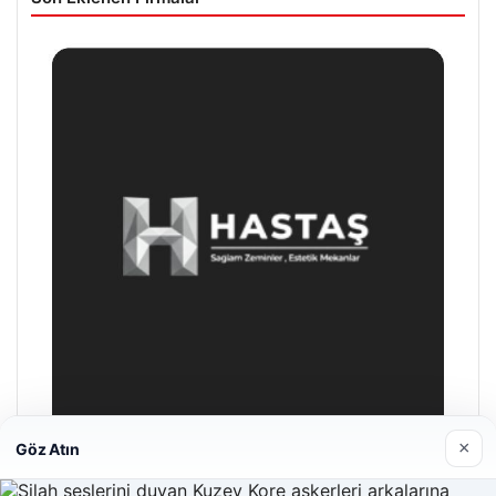
×
Göz Atın
Hastaş Beton