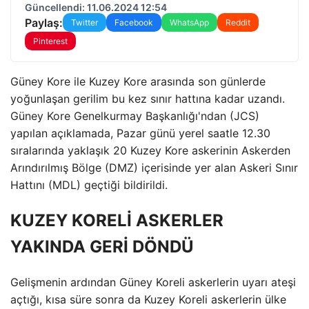
Güncellendi: 11.06.2024 12:54
Paylaş:
Twitter
Facebook
WhatsApp
Reddit
Pinterest
Güney Kore ile Kuzey Kore arasında son günlerde
yoğunlaşan gerilim bu kez sınır hattına kadar uzandı.
Güney Kore Genelkurmay Başkanlığı'ndan (JCS)
yapılan açıklamada, Pazar günü yerel saatle 12.30
sıralarında yaklaşık 20 Kuzey Kore askerinin Askerden
Arındırılmış Bölge (DMZ) içerisinde yer alan Askeri Sınır
Hattını (MDL) geçtiği bildirildi.
KUZEY KORELİ ASKERLER
YAKINDA GERİ DÖNDÜ
Gelişmenin ardından Güney Koreli askerlerin uyarı ateşi
açtığı, kısa süre sonra da Kuzey Koreli askerlerin ülke