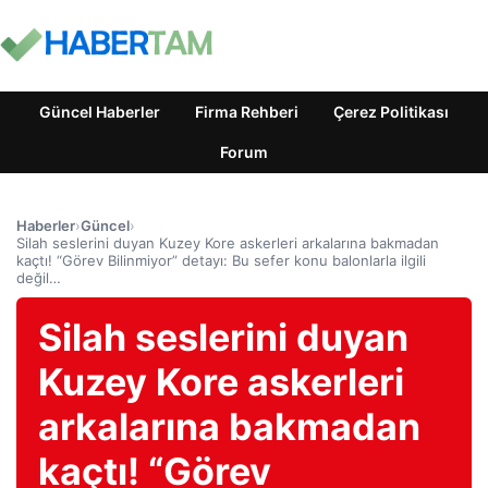
Güncel Haberler
Firma Rehberi
Çerez Politikası
Forum
Haberler
›
Güncel
›
Silah seslerini duyan Kuzey Kore askerleri arkalarına bakmadan
kaçtı! “Görev Bilinmiyor” detayı: Bu sefer konu balonlarla ilgili
değil…
Silah seslerini duyan
Kuzey Kore askerleri
arkalarına bakmadan
kaçtı! “Görev