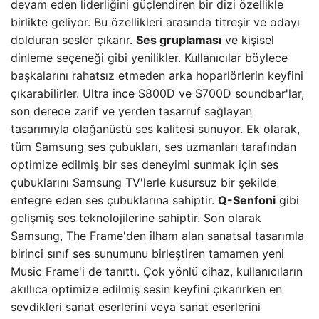
devam eden liderliğini güçlendiren bir dizi özellikle
birlikte geliyor. Bu özellikleri arasında titreşir ve odayı
dolduran sesler çıkarır.
Ses gruplaması
ve kişisel
dinleme seçeneği gibi yenilikler. Kullanıcılar böylece
başkalarını rahatsız etmeden arka hoparlörlerin keyfini
çıkarabilirler. Ultra ince S800D ve S700D soundbar'lar,
son derece zarif ve yerden tasarruf sağlayan
tasarımıyla olağanüstü ses kalitesi sunuyor. Ek olarak,
tüm Samsung ses çubukları, ses uzmanları tarafından
optimize edilmiş bir ses deneyimi sunmak için ses
çubuklarını Samsung TV'lerle kusursuz bir şekilde
entegre eden ses çubuklarına sahiptir.
Q-Senfoni
gibi
gelişmiş ses teknolojilerine sahiptir. Son olarak
Samsung, The Frame'den ilham alan sanatsal tasarımla
birinci sınıf ses sunumunu birleştiren tamamen yeni
Music Frame'i de tanıttı. Çok yönlü cihaz, kullanıcıların
akıllıca optimize edilmiş sesin keyfini çıkarırken en
sevdikleri sanat eserlerini veya sanat eserlerini