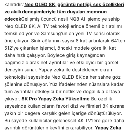
kanıtıdır.”
Neo QLED 8K, görüntü netliği, ses özellikleri
ve akıllı deneyimleriyle tüm duyuları memnun
edecek
Gelişmiş üçüncü nesil NQ8 AI işlemciye sahip
Neo QLED 8K, AI TV teknolojilerinde önemli bir atılımı
temsil ediyor ve Samsung'un en yeni TV serisi olarak
öne çıkıyor. Sinir ağlarının sayısı 8 kat artırılarak 64'ten
512'ye çıkarılan işlemci, önceki modele göre iki kat
daha hızlı çalışıyor. Böylece giriş kaynağından
bağımsız olarak net ayrıntılar ve etkileyici bir görsel
deneyim sunar. Yapay zeka ile desteklenen ekran
teknolojisi sayesinde Neo QLED 8K'da her sahne göz
şölenine dönüşüyor. Yüz ifadelerinden nüanslara kadar
tüm ayrıntılar etkileyici bir netlik ve doğallıkla ortaya
çıkıyor.
8K Pro Yapay Zeka Yükseltme
Bu özellik
sayesinde kullanıcıların favori dizi ve filmleri 8K ekrana
yakın bir değere karşılık gelen içeriğe dönüştürülüyor.
Bu sayede kullanıcılar geleneksel 4K TV'lere göre daha
ayrıntılı görüntülerin keyfini çıkarabiliyor.
Yapay Zeka