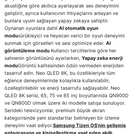
akustiğine göre akıllıca ayarlayarak ses deneyimini
geliştirir, ayrıca kullanıcının ihtiyaçlarını anlayan ve
bunlara uyum sağlayan yapay zekaya sahiptir.
Oynanan oyunlara dahil
AI otomatik oyun
modu
sürükleyici ve heyecan verici bir oyun deneyimi
sunmak için görselleri ve sesi optimize eder.
AI
görüntüleme modu
Kullanıcı tercihlerine göre her
sahnenin görüntüsünü ayarlarken,
Yapay zeka enerji
modu
Görüntü kalitesinden ödün vermeden enerjiden
tasarruf edin. Neo QLED 8K, bu özellikleriyle tüm
eğlence deneyimlerinde kolaylıkla kullanılabilir,
özelleştirilebilir ve enerji tasarrufu sağlayabilir. Neo
QLED 8K serisi, 65, 75 ve 85 inç boyutlarında QN900D
ve QN800D olmak üzere iki modelle satışa sunuluyor.
Serideki televizyonlar, premium büyük ekran
kategorisinde yeni standartlar belirleyen bir izleme
deneyimi vaat ediyor.
Samsung Tizen OS'nin gelişmiş
entegrasyon ve kişiselleştirme vaat eden akıllı