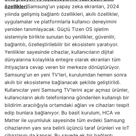
özellikleri
Samsung'un yapay zeka ekranları, 2024
yılında gelişmiş bağlantı özellikleri, akıllı özellikler,
uygulamalar ve platformlarla kullanıcı deneyimini
yeniden tanımlayacak. Güçlü Tizen OS işletim
sistemiyle birlikte sunulan bu yenilikler, güvenilir,
bağlantılı, özelleştirilebilir bir ekosistem yaratıyor.
Yenilikler sayesinde cihazlar, kullanıcıların dijital
dünyalarına kolaylıkla entegre olarak ekranları tüm
ihtiyaçlara cevap veren bir merkeze dönüştürüyor.
Samsung'un en yeni TV'leri, kurulumdan hemen sonra
akıllı bir ekosisteme bağlanacak şekilde geliştirildi.
Kullanıcılar yeni Samsung TV'lerini açar açmaz ürünler,
kullanıcıların akıllı telefonlarına gönderilen kullanışlı bir
bildirim aracılığıyla ortamdaki ağları ve cihazları tespit
edip bunlara bağlanıyor. Bu basit kurulum, HCA ve
Matter ile uyumluluk sayesinde tüm evdeki Samsung
cihazlarının yanı sıra belirli üçüncü taraf ürünleri ve IoT
cihazlarını da kapsar. Bu sayede ek bir bağlantı