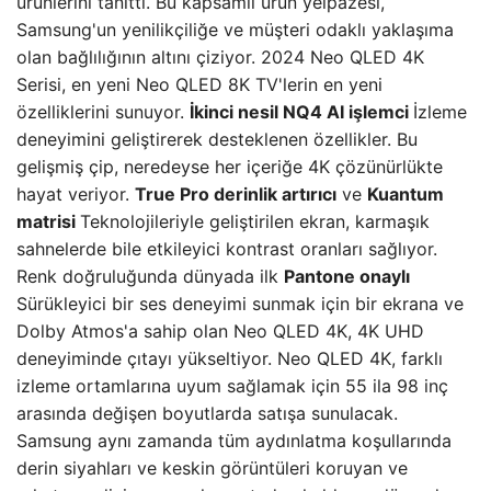
ürünlerini tanıttı. Bu kapsamlı ürün yelpazesi,
Samsung'un yenilikçiliğe ve müşteri odaklı yaklaşıma
olan bağlılığının altını çiziyor. 2024 Neo QLED 4K
Serisi, en yeni Neo QLED 8K TV'lerin en yeni
özelliklerini sunuyor.
İkinci nesil NQ4 AI işlemci
İzleme
deneyimini geliştirerek desteklenen özellikler. Bu
gelişmiş çip, neredeyse her içeriğe 4K çözünürlükte
hayat veriyor.
True Pro derinlik artırıcı
ve
Kuantum
matrisi
Teknolojileriyle geliştirilen ekran, karmaşık
sahnelerde bile etkileyici kontrast oranları sağlıyor.
Renk doğruluğunda dünyada ilk
Pantone onaylı
Sürükleyici bir ses deneyimi sunmak için bir ekrana ve
Dolby Atmos'a sahip olan Neo QLED 4K, 4K UHD
deneyiminde çıtayı yükseltiyor. Neo QLED 4K, farklı
izleme ortamlarına uyum sağlamak için 55 ila 98 inç
arasında değişen boyutlarda satışa sunulacak.
Samsung aynı zamanda tüm aydınlatma koşullarında
derin siyahları ve keskin görüntüleri koruyan ve