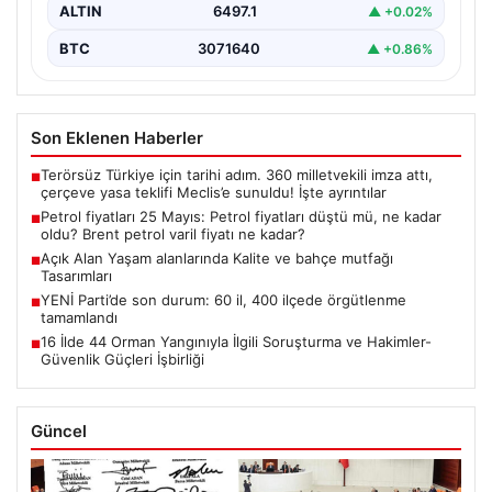
ALTIN
6497.1
▲ +0.02%
BTC
3071640
▲ +0.86%
Son Eklenen Haberler
Terörsüz Türkiye için tarihi adım. 360 milletvekili imza attı,
■
çerçeve yasa teklifi Meclis’e sunuldu! İşte ayrıntılar
Petrol fiyatları 25 Mayıs: Petrol fiyatları düştü mü, ne kadar
■
oldu? Brent petrol varil fiyatı ne kadar?
Açık Alan Yaşam alanlarında Kalite ve bahçe mutfağı
■
Tasarımları
YENİ Parti’de son durum: 60 il, 400 ilçede örgütlenme
■
tamamlandı
16 İlde 44 Orman Yangınıyla İlgili Soruşturma ve Hakimler-
■
Güvenlik Güçleri İşbirliği
Güncel