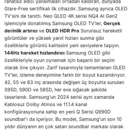
rahatsız edici yansımaları ortadan kaldıran, dünyada
Glare-Free sertifikalı ilk cihazdır. Samsung ayrıca OLED
TV'sini de tanıttı. Neo QLED 4K serisi NQ4 AI Gen2
işlemciyle donatılmış Samsung OLED TV'ler,
Gerçek
derinlik artırıcı
ve
OLED HDR Pro
Sorunsuz hareketli
görüntüler ve yüksek yanıt hızları sunma gibi
özelliklerle görüntü kalitesini yeni seviyelere taşıyın.
144Hz hareket hızlandırıcı
Samsung OLED gibi
özellikleriyle oyun oynamak için başarılı bir seçim
olarak öne çıkıyor. Zarif tasarımıyla tamamlanan OLED
TV'ler, izleme deneyimine farklı bir boyut kazandırıyor.
42, 55 ve 83 inç arasında değişen üç boyutta sunulan
S95D, S90D ve S85D, her eve sığacak şekilde
tasarlandı. Samsung'un 2024 serisi aynı zamanda
Kablosuz Dolby Atmos ve 11.1.4 kanal
konfigürasyonuna sahip en yeni Q Serisi Q990D
soundbar'ı da içeriyor. Bu model, Samsung'un son 10
yıldır dünyanın en çok satan soundbar markası olarak