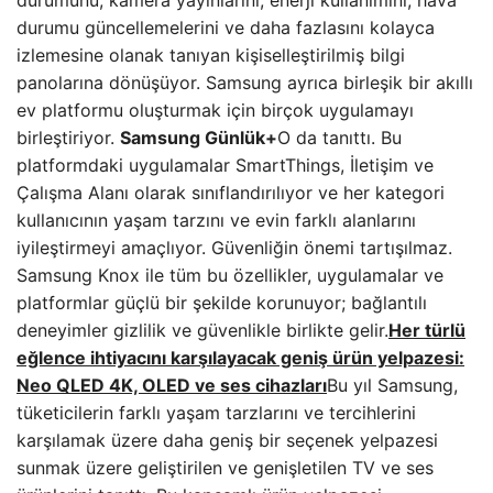
durumunu, kamera yayınlarını, enerji kullanımını, hava
durumu güncellemelerini ve daha fazlasını kolayca
izlemesine olanak tanıyan kişiselleştirilmiş bilgi
panolarına dönüşüyor. Samsung ayrıca birleşik bir akıllı
ev platformu oluşturmak için birçok uygulamayı
birleştiriyor.
Samsung Günlük+
O da tanıttı. Bu
platformdaki uygulamalar SmartThings, İletişim ve
Çalışma Alanı olarak sınıflandırılıyor ve her kategori
kullanıcının yaşam tarzını ve evin farklı alanlarını
iyileştirmeyi amaçlıyor. Güvenliğin önemi tartışılmaz.
Samsung Knox ile tüm bu özellikler, uygulamalar ve
platformlar güçlü bir şekilde korunuyor; bağlantılı
deneyimler gizlilik ve güvenlikle birlikte gelir.
Her türlü
eğlence ihtiyacını karşılayacak geniş ürün yelpazesi:
Neo QLED 4K, OLED ve ses cihazları
Bu yıl Samsung,
tüketicilerin farklı yaşam tarzlarını ve tercihlerini
karşılamak üzere daha geniş bir seçenek yelpazesi
sunmak üzere geliştirilen ve genişletilen TV ve ses