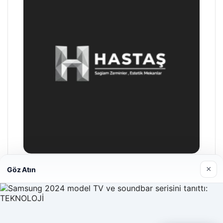
×
Göz Atın
Hastaş Beton
26/05/2026