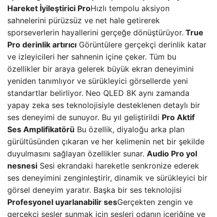
Hareket İyileştirici Pro
Hızlı tempolu aksiyon
sahnelerini pürüzsüz ve net hale getirerek
sporseverlerin hayallerini gerçeğe dönüştürüyor.
True
Pro derinlik artırıcı
Görüntülere gerçekçi derinlik katar
ve izleyicileri her sahnenin içine çeker. Tüm bu
özellikler bir araya gelerek büyük ekran deneyimini
yeniden tanımlıyor ve sürükleyici görsellerde yeni
standartlar belirliyor. Neo QLED 8K aynı zamanda
yapay zeka ses teknolojisiyle desteklenen detaylı bir
ses deneyimi de sunuyor. Bu yıl geliştirildi
Pro Aktif
Ses Amplifikatörü
Bu özellik, diyaloğu arka plan
gürültüsünden çıkaran ve her kelimenin net bir şekilde
duyulmasını sağlayan özellikler sunar.
Audio Pro yol
nesnesi
Sesi ekrandaki hareketle senkronize ederek
ses deneyimini zenginleştirir, dinamik ve sürükleyici bir
görsel deneyim yaratır. Başka bir ses teknolojisi
Profesyonel uyarlanabilir ses
Gerçekten zengin ve
gerçekçi sesler sunmak için sesleri odanın içeriğine ve