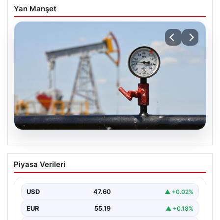
Yan Manşet
05.08.2026
Petrol fiyatları 25 Mayıs: Petrol fiyatları
Piyasa Verileri
düştü mü, ne kadar oldu? Brent petrol
varil fiyatı ne kadar?
USD
47.60
▲ +0.02%
EUR
55.19
▲ +0.18%