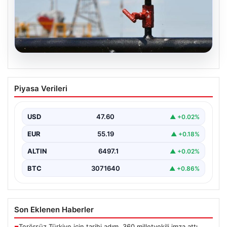
05.08.2026
Petrol fiyatları 25 Mayıs: Petrol fiyatları
Piyasa Verileri
düştü mü, ne kadar oldu? Brent petrol
varil fiyatı ne kadar?
USD
47.60
▲ +0.02%
EUR
55.19
▲ +0.18%
ALTIN
6497.1
▲ +0.02%
BTC
3071640
▲ +0.86%
Son Eklenen Haberler
Terörsüz Türkiye için tarihi adım. 360 milletvekili imza attı,