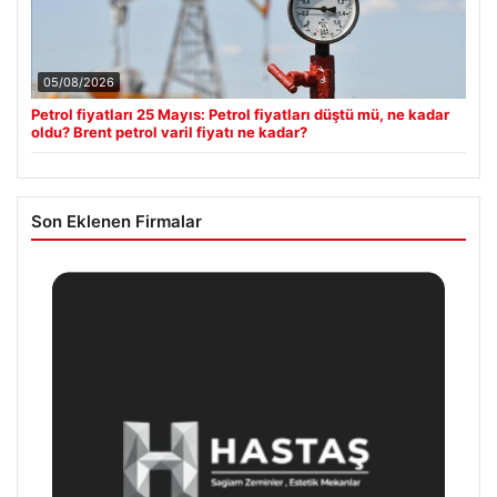
05/08/2026
Petrol fiyatları 25 Mayıs: Petrol fiyatları düştü mü, ne kadar
oldu? Brent petrol varil fiyatı ne kadar?
Son Eklenen Firmalar