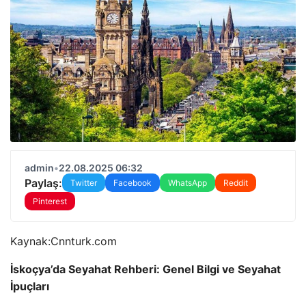
admin
•
22.08.2025 06:32
Paylaş:
Twitter
Facebook
WhatsApp
Reddit
Pinterest
Kaynak:
Cnnturk.com
İskoçya’da Seyahat Rehberi: Genel Bilgi ve Seyahat
İpuçları