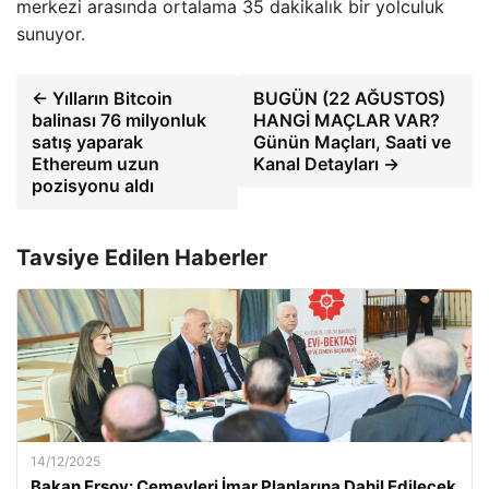
merkezi arasında ortalama 35 dakikalık bir yolculuk
sunuyor.
← Yılların Bitcoin
BUGÜN (22 AĞUSTOS)
balinası 76 milyonluk
HANGİ MAÇLAR VAR?
satış yaparak
Günün Maçları, Saati ve
Ethereum uzun
Kanal Detayları →
pozisyonu aldı
Tavsiye Edilen Haberler
14/12/2025
Bakan Ersoy: Cemevleri İmar Planlarına Dahil Edilecek