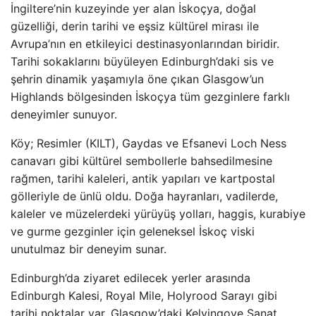
İngiltere’nin kuzeyinde yer alan İskoçya, doğal
güzelliği, derin tarihi ve eşsiz kültürel mirası ile
Avrupa’nın en etkileyici destinasyonlarından biridir.
Tarihi sokaklarını büyüleyen Edinburgh’daki sis ve
şehrin dinamik yaşamıyla öne çıkan Glasgow’un
Highlands bölgesinden İskoçya tüm gezginlere farklı
deneyimler sunuyor.
Köy; Resimler (KILT), Gaydas ve Efsanevi Loch Ness
canavarı gibi kültürel sembollerle bahsedilmesine
rağmen, tarihi kaleleri, antik yapıları ve kartpostal
gölleriyle de ünlü oldu. Doğa hayranları, vadilerde,
kaleler ve müzelerdeki yürüyüş yolları, haggis, kurabiye
ve gurme gezginler için geleneksel İskoç viski
unutulmaz bir deneyim sunar.
Edinburgh’da ziyaret edilecek yerler arasında
Edinburgh Kalesi, Royal Mile, Holyrood Sarayı gibi
tarihi noktalar var, Glasgow’daki Kelvingove Sanat