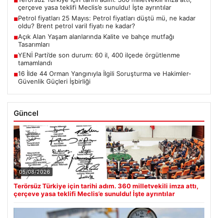
■
çerçeve yasa teklifi Meclis’e sunuldu! İşte ayrıntılar
Petrol fiyatları 25 Mayıs: Petrol fiyatları düştü mü, ne kadar
■
oldu? Brent petrol varil fiyatı ne kadar?
Açık Alan Yaşam alanlarında Kalite ve bahçe mutfağı
■
Tasarımları
YENİ Parti’de son durum: 60 il, 400 ilçede örgütlenme
■
tamamlandı
16 İlde 44 Orman Yangınıyla İlgili Soruşturma ve Hakimler-
■
Güvenlik Güçleri İşbirliği
Güncel
05/08/2026
Terörsüz Türkiye için tarihi adım. 360 milletvekili imza attı,
çerçeve yasa teklifi Meclis’e sunuldu! İşte ayrıntılar