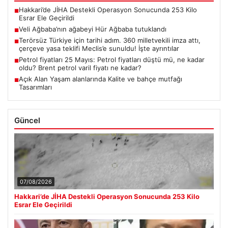
Hakkari’de JİHA Destekli Operasyon Sonucunda 253 Kilo
■
Esrar Ele Geçirildi
Veli Ağbaba’nın ağabeyi Hür Ağbaba tutuklandı
■
Terörsüz Türkiye için tarihi adım. 360 milletvekili imza attı,
■
çerçeve yasa teklifi Meclis’e sunuldu! İşte ayrıntılar
Petrol fiyatları 25 Mayıs: Petrol fiyatları düştü mü, ne kadar
■
oldu? Brent petrol varil fiyatı ne kadar?
Açık Alan Yaşam alanlarında Kalite ve bahçe mutfağı
■
Tasarımları
Güncel
07/08/2026
Hakkari’de JİHA Destekli Operasyon Sonucunda 253 Kilo
Esrar Ele Geçirildi