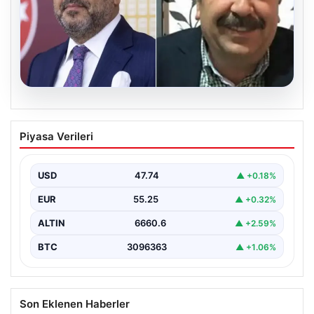
06.08.2026
Veli Ağbaba’nın ağabeyi Hür Ağbaba
Piyasa Verileri
tutuklandı
USD
47.74
▲ +0.18%
EUR
55.25
▲ +0.32%
ALTIN
6660.6
▲ +2.59%
BTC
3096363
▲ +1.06%
Son Eklenen Haberler