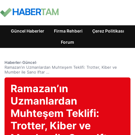
Güncel Haberler
Firma Rehberi
Çerez Politikası
Forum
Haberler
›
Güncel
›
Ramazan’ın Uzmanlardan Muhteşem Teklifi: Trotter, Kiber ve
Mumber ile Sano Iftar …
Ramazan’ın
Uzmanlardan
Muhteşem Teklifi:
Trotter, Kiber ve