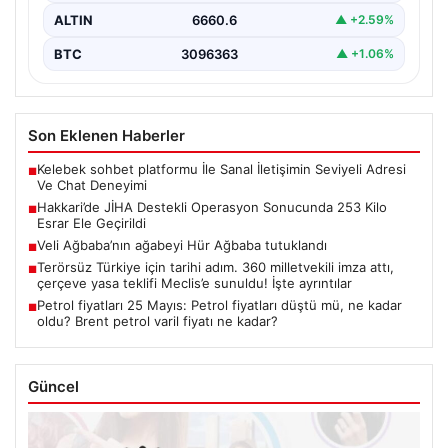
ALTIN
6660.6
▲ +2.59%
BTC
3096363
▲ +1.06%
Son Eklenen Haberler
Kelebek sohbet platformu İle Sanal İletişimin Seviyeli Adresi
■
Ve Chat Deneyimi
Hakkari’de JİHA Destekli Operasyon Sonucunda 253 Kilo
■
Esrar Ele Geçirildi
Veli Ağbaba’nın ağabeyi Hür Ağbaba tutuklandı
■
Terörsüz Türkiye için tarihi adım. 360 milletvekili imza attı,
■
çerçeve yasa teklifi Meclis’e sunuldu! İşte ayrıntılar
Petrol fiyatları 25 Mayıs: Petrol fiyatları düştü mü, ne kadar
■
oldu? Brent petrol varil fiyatı ne kadar?
Güncel